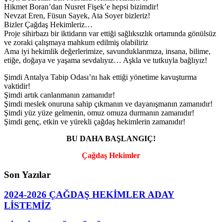
Hikmet Boran’dan Nusret Fişek’e hepsi bizimdir!
Nevzat Eren, Füsun Sayek, Ata Soyer bizleriz!
Bizler Çağdaş Hekimleriz…
Proje sihirbazı bir iktidarın var ettiği sağlıksızlık ortamında gönülsüz
ve zoraki çalışmaya mahkum edilmiş olabiliriz
Ama iyi hekimlik değerlerimize, savunduklarımıza, insana, bilime,
etiğe, doğaya ve yaşama sevdalıyız… Aşkla ve tutkuyla bağlıyız!
Şimdi Antalya Tabip Odası’nı hak ettiği yönetime kavuşturma
vaktidir!
Şimdi artık canlanmanın zamanıdır!
Şimdi meslek onuruna sahip çıkmanın ve dayanışmanın zamanıdır!
Şimdi yüz yüze gelmenin, omuz omuza durmanın zamanıdır!
Şimdi genç, etkin ve yürekli çağdaş hekimlerin zamanıdır!
BU DAHA BAŞLANGIÇ!
Çağdaş Hekimler
Son Yazılar
2024-2026 ÇAĞDAŞ HEKİMLER ADAY
LİSTEMİZ