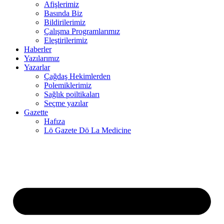
Afişlerimiz
Basında Biz
cklink panel
Bildirilerimiz
Çalışma Programlarımız
cklink panel
Eleştirilerimiz
Haberler
cklink panel
Yazılarımız
cklink
Yazarlar
Çağdaş Hekimlerden
cklink panel
Polemiklerimiz
Sağlık poiltikaları
cklink panel
Seçme yazılar
Gazette
cklink panel
Hafıza
Lö Gazete Dö La Medicine
cklink panel
cklink panel
cklink panel
cklink panel
cklink panel
cklink panel