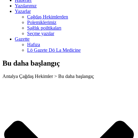
Haberler
panca escort
Yazılarımız
Yazarlar
rsbahis
Çağdaş Hekimlerden
Polemiklerimiz
liganbet
Sağlık poiltikaları
Seçme yazılar
jobet giriş
Gazette
Hafıza
liganbet giriş
Lö Gazete Dö La Medicine
xbet
Bu daha başlangıç
jobet
Antalya Çağdaş Hekimler > Bu daha başlangıç
rsbahis giriş
jobet giriş
jobet
liganbet giriş
casino
andpashabet