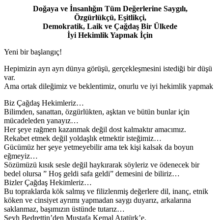
Doğaya ve İnsanlığın Tüm Değerlerine Saygılı,
Özgürlükçü, Eşitlikçi,
Demokratik, Laik ve Çağdaş Bir Ülkede
İyi Hekimlik Yapmak İçin
Yeni bir başlangıç!
Hepimizin ayrı ayrı dünya görüşü, gerçekleşmesini istediği bir düşü
var.
Ama ortak dileğimiz ve beklentimiz, onurlu ve iyi hekimlik yapmak
Biz Çağdaş Hekimleriz…
Bilimden, sanattan, özgürlükten, aşktan ve bütün bunlar için
mücadeleden yanayız…
Her şeye rağmen kazanmak değil dost kalmaktır amacımız.
Rekabet etmek değil yoldaşlık etmektir isteğimiz…
Gücümüz her şeye yetmeyebilir ama tek kişi kalsak da boyun
eğmeyiz…
Sözümüzü kısık sesle değil haykırarak söyleriz ve ödenecek bir
bedel olursa ” Hoş geldi safa geldi” demesini de biliriz…
Bizler Çağdaş Hekimleriz…
Bu topraklarda kök salmış ve filizlenmiş değerlere dil, inanç, etnik
köken ve cinsiyet ayrımı yapmadan saygı duyarız, arkalarına
saklanmaz, başımızın üstünde tutarız…
Şeyh Bedrettin’den Mustafa Kemal Atatürk’e,