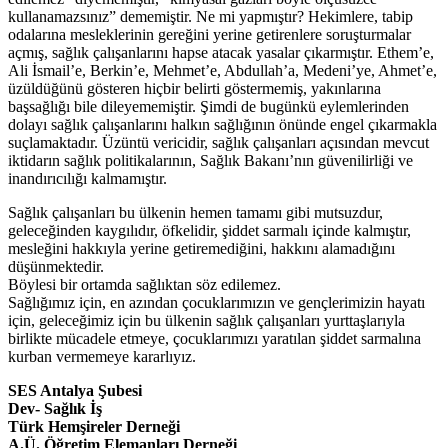
kullanamazsınız” dememiştir. Ne mi yapmıştır? Hekimlere, tabip
odalarına mesleklerinin gereğini yerine getirenlere soruşturmalar
açmış, sağlık çalışanlarını hapse atacak yasalar çıkarmıştır. Ethem’e,
Ali İsmail’e, Berkin’e, Mehmet’e, Abdullah’a, Medeni’ye, Ahmet’e,
üzüldüğünü gösteren hiçbir belirti göstermemiş, yakınlarına
başsağlığı bile dileyememiştir. Şimdi de bugünkü eylemlerinden
dolayı sağlık çalışanlarını halkın sağlığının önünde engel çıkarmakla
suçlamaktadır. Üzüntü vericidir, sağlık çalışanları açısından mevcut
iktidarın sağlık politikalarının, Sağlık Bakanı’nın güvenilirliği ve
inandırıcılığı kalmamıştır.
Sağlık çalışanları bu ülkenin hemen tamamı gibi mutsuzdur,
geleceğinden kaygılıdır, öfkelidir, şiddet sarmalı içinde kalmıştır,
mesleğini hakkıyla yerine getiremediğini, hakkını alamadığını
düşünmektedir.
Böylesi bir ortamda sağlıktan söz edilemez.
Sağlığımız için, en azından çocuklarımızın ve gençlerimizin hayatı
için, geleceğimiz için bu ülkenin sağlık çalışanları yurttaşlarıyla
birlikte mücadele etmeye, çocuklarımızı yaratılan şiddet sarmalına
kurban vermemeye kararlıyız.
SES Antalya Şubesi
Dev- Sağlık İş
Türk Hemşireler Derneği
A.Ü. Öğretim Elemanları Derneği