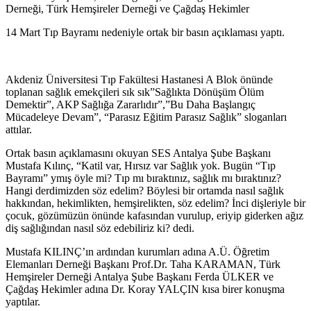
Derneği, Türk Hemşireler Derneği ve Çağdaş Hekimler
14 Mart Tıp Bayramı nedeniyle ortak bir basın açıklaması yaptı.
Akdeniz Üniversitesi Tıp Fakültesi Hastanesi A Blok önünde
toplanan sağlık emekçileri sık sık”Sağlıkta Dönüşüm Ölüm
Demektir”, AKP Sağlığa Zararlıdır”,”Bu Daha Başlangıç
Mücadeleye Devam”, “Parasız Eğitim Parasız Sağlık” sloganları
attılar.
Ortak basın açıklamasını okuyan SES Antalya Şube Başkanı
Mustafa Kılınç, “Katil var, Hırsız var Sağlık yok. Bugün “Tıp
Bayramı” ymış öyle mi? Tıp mı bıraktınız, sağlık mı bıraktınız?
Hangi derdimizden söz edelim? Böylesi bir ortamda nasıl sağlık
hakkından, hekimlikten, hemşirelikten, söz edelim? İnci dişleriyle bir
çocuk, gözümüzün önünde kafasından vurulup, eriyip giderken ağız
diş sağlığından nasıl söz edebiliriz ki? dedi.
Mustafa KILINÇ’ın ardından kurumları adına A.Ü. Öğretim
Elemanları Derneği Başkanı Prof.Dr. Taha KARAMAN, Türk
Hemşireler Derneği Antalya Şube Başkanı Ferda ÜLKER ve
Çağdaş Hekimler adına Dr. Koray YALÇIN kısa birer konuşma
yaptılar.