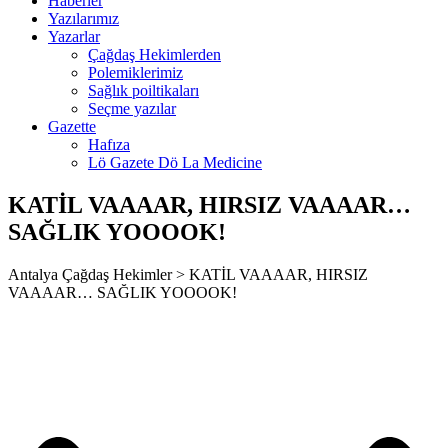
Haberler
nca escort
Yazılarımız
Yazarlar
bahis
Çağdaş Hekimlerden
Polemiklerimiz
ganbet
Sağlık poiltikaları
Seçme yazılar
et giriş
Gazette
Hafıza
ganbet giriş
Lö Gazete Dö La Medicine
et
KATİL VAAAAR, HIRSIZ VAAAAR…
bet
SAĞLIK YOOOOK!
bahis giriş
Antalya Çağdaş Hekimler > KATİL VAAAAR, HIRSIZ
et giriş
VAAAAR… SAĞLIK YOOOOK!
bet
ganbet giriş
sino
dpashabet