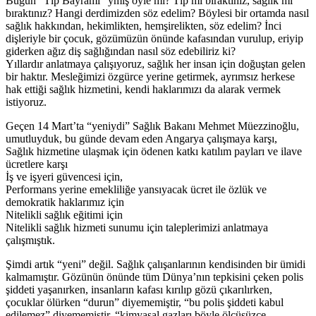
Bugün “Tıp Bayramı” ymış öyle mi? Tıp mı bıraktınız, sağlık mı
bıraktınız? Hangi derdimizden söz edelim? Böylesi bir ortamda nasıl
sağlık hakkından, hekimlikten, hemşirelikten, söz edelim? İnci
dişleriyle bir çocuk, gözümüzün önünde kafasından vurulup, eriyip
giderken ağız diş sağlığından nasıl söz edebiliriz ki?
Yıllardır anlatmaya çalışıyoruz, sağlık her insan için doğuştan gelen
bir haktır. Mesleğimizi özgürce yerine getirmek, ayrımsız herkese
hak ettiği sağlık hizmetini, kendi haklarımızı da alarak vermek
istiyoruz.
Geçen 14 Mart’ta “yeniydi” Sağlık Bakanı Mehmet Müezzinoğlu,
umutluyduk, bu günde devam eden Angarya çalışmaya karşı,
Sağlık hizmetine ulaşmak için ödenen katkı katılım payları ve ilave
ücretlere karşı
İş ve işyeri güvencesi için,
Performans yerine emekliliğe yansıyacak ücret ile özlük ve
demokratik haklarımız için
Nitelikli sağlık eğitimi için
Nitelikli sağlık hizmeti sunumu için taleplerimizi anlatmaya
çalışmıştık.
Şimdi artık “yeni” değil. Sağlık çalışanlarının kendisinden bir ümidi
kalmamıştır. Gözünün önünde tüm Dünya’nın tepkisini çeken polis
şiddeti yaşanırken, insanların kafası kırılıp gözü çıkarılırken,
çocuklar ölürken “durun” diyememiştir, “bu polis şiddeti kabul
edilemez” diyememiştir, “kimyasal gazları böyle ölçüsüzce