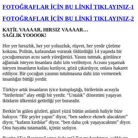
FOTOĞRAFLAR İÇİN BU LİNKİ TIKLAYINIZ-1
FOTOĞRAFLAR İÇİN BU LİNKİ TIKLAYINIZ-2
KATİL VAAAAR, HIRSIZ VAAAAR…
SAĞLIK YOOOOK!
Her yer hırsızlık, her yer yolsuzluk, rüşvet, her yerde çürüme
kokusu. Polisin, kafasından vurarak öldürdüğü 14 yaşında bir
çocuğumuzun acısı sardı yüreğimizi. Yasını tutmak, gönlünce
ağlamak isteyen insanlara dahi izin verilmiyor. Acısını yaşamak
isteyen insanların kafası kırılıyor, gözü çıkarılıyor, onlara hakaret
ediliyor. Bir çocuğun yasının tutulmasına dahi izin vermemek
insanlığın bittiği yerdir.
Türkiye artık insanların iyice kutuplaştığı, birilerinin acısıyla
“birilerinin” alay ettiği bir yerdir. “Ustalık” dönemini yaşayan
iktidarın ülkemizi getirdiği yer burasıdır.
Berkin’in gülen gözleri, güzel yüzü bütün anlamlı haliyle bize
bakıyor. “Bir şeyler yapın” diyor, “ben sadece ekmek alacaktım”
diyor, “kafamı kırdılar” diyor, “ben daha çok yaşayacaktım” diyor.
Onu hayatta tutamadık, içimiz sızlıyor.