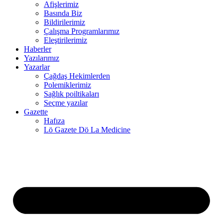
Afişlerimiz
Basında Biz
link panel
Bildirilerimiz
Çalışma Programlarımız
link panel
Eleştirilerimiz
Haberler
link panel
Yazılarımız
link
Yazarlar
Çağdaş Hekimlerden
link panel
Polemiklerimiz
Sağlık poiltikaları
link panel
Seçme yazılar
Gazette
link panel
Hafıza
Lö Gazete Dö La Medicine
link panel
link panel
link panel
link panel
link panel
link panel