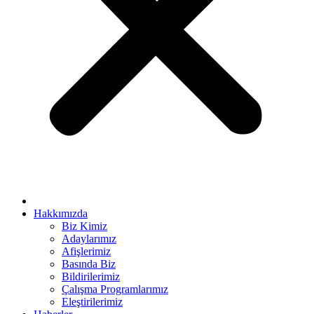
rya escort bayan
link panel
link panel
link giriş
per view
o
bet
sino
bet
Hakkımızda
Biz Kimiz
ganbet
Adaylarımız
Afişlerimiz
king Forum
Basında Biz
s escort
Bildirilerimiz
Çalışma Programlarımız
et giriş
Eleştirilerimiz