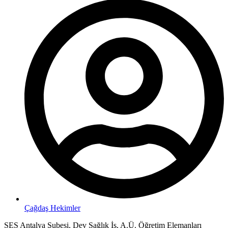
Çağdaş Hekimler
SES Antalya Şubesi, Dev Sağlık İş, A.Ü. Öğretim Elemanları