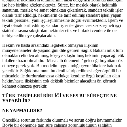
ise hep birlikte gözlemekteyiz. Süreç, bir meslek olarak hekimlik
sanatının, meslek ve sanat olmaktan çıkarılarak, standart teknik işler
olarak tarif edildiği, hekimlerin de tarif edilmiş standart işleri yapan
teknik personel, yani işçileştirilmesine doğru evrilmektedir. İşlem ve
fiyat olarak tarif edilmiş standart işler ile güvencesiz sözleşmeli işçi
statüsü arasına sıkıştırılan hekimler etik ve hukuki cendere ile de
terbiye edilmeye çalışılacaktır.
Hekim ve hasta arasındaki legal/etik olmayan ilişkinin
muayenehaneler ile yaşandığını dile getiren Sağlık Bakanı artık tüm
olanakları elinden alınmış, köşeye sıkıştırılmış hekimin yapacağı etik
ihlallere hazır olmalıdır. ‘Masa altı ödemenin’ geleceği boyuttan söz
etmeye gerek yok. Bu modelin uygulandığı çevre ülkelere bakmak
yeterlidir. Sağlık ortamının bu denli tahrip edilmesi eğer örgütlü bir
mücadele ile durdurulamazsa oldukça kendine özgü koşulları olan
hekim/hasta ilişkisinin çok değişik biçimler alacağını ön görmek
kehanet olmazsa gerektir.
TÜRK TABİPLERİ BİRLİĞİ VE SES BU SÜREÇTE NE
YAPABİLİR?
NE YAPMALIDIR?
Öncelikle sorunun farkında olunmalı ve sorun doğru kavranmalıdır.
Böyle bir dönemde tam süre çalışma zorunluluğunun sağlığın