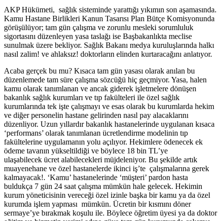
AKP Hükümeti, sağlık sisteminde yarattığı yıkımın son aşamasında.
Kamu Hastane Birlikleri Kanun Tasarısı Plan Bütçe Komisyonunda
görüşülüyor; tam gün çalışma ve zorunlu mesleki sorumluluk
sigortasını düzenleyen yasa taslağı ise Başbakanlıkta meclise
sunulmak üzere bekliyor. Sağlık Bakanı medya kuruluşlarında halkı
nasıl zalim! ve ahlaksız! doktorların elinden kurtaracağını anlatıyor.
Acaba gerçek bu mu? Kısaca tam gün yasası olarak anılan bu
düzenlemede tam süre çalışma sözcüğü hiç geçmiyor. Yasa, halen
kamu olarak tanımlanan ve ancak giderek işletmelere dönüşen
bakanlık sağlık kurumları ve tıp fakülteleri ile özel sağlık
kurumlarında tek işte çalışmayı ve esas olarak bu kurumlarda hekim
ve diğer personelin hastane gelirinden nasıl pay alacaklarını
düzenliyor. Uzun yıllardır bakanlık hastanelerinde uygulanan kısaca
‘performans’ olarak tanımlanan ücretlendirme modelinin tıp
fakültelerine uygulamanın yolu açılıyor. Hekimlere ödenecek ek
ödeme tavanın yükseltildiği ve böylece 18 bin TL’ye
ulaşabilecek ücret alabilecekleri müjdeleniyor. Bu şekilde artık
muayenehane ve özel hastanelerde ikinci iş’te çalışmalarına gerek
kalmayacak!. ‘Kamu’ hastanelerinde ‘müşteri’ pardon hasta
buldukça 7 gün 24 saat çalışma mümkün hale gelecek. Hekimin
kurum yöneticisinin vereceği özel izinle başka bir kamu ya da özel
kurumda işlem yapması mümkün. Ücretin bir kısmını döner
sermaye’ye bırakmak koşulu ile. Böylece öğretim üyesi ya da doktor