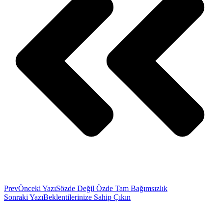
Prev
Önceki Yazı
Sözde Değil Özde Tam Bağımsızlık
Sonraki Yazı
Beklentilerinize Sahip Çıkın