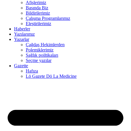
Afişlerimiz
Basında Biz
nk panel
Bildirilerimiz
Çalışma Programlarımız
nk panel
Eleştirilerimiz
Haberler
nk panel
Yazılarımız
nk
Yazarlar
Çağdaş Hekimlerden
nk panel
Polemiklerimiz
Sağlık poiltikaları
nk panel
Seçme yazılar
Gazette
nk panel
Hafıza
Lö Gazete Dö La Medicine
nk panel
nk panel
nk panel
nk panel
nk panel
nk panel