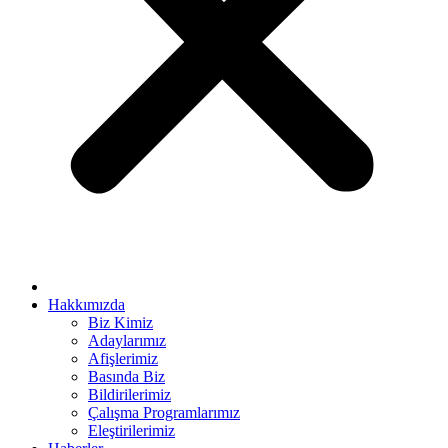
a escort bayan
nk panel
nk panel
nk giriş
t
r view
sino
no
Hakkımızda
Biz Kimiz
Adaylarımız
Afişlerimiz
om
Basında Biz
ng Forum
Bildirilerimiz
Çalışma Programlarımız
escort
Eleştirilerimiz