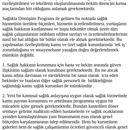
özelleştirilmesi ve tekellerin oluşturulmasında hekim direncini kırma
araçlarından biri olduğunu anlamak gerekmektedir.
Sağlıkta Dönüşüm Programı ile gelinen bu noktada sağlık
hizmetinin üretilme biçimleri, hizmetin ücretlendirilmesi, yurttaşların
sağlık hakkının kısıtlanması ve başta hekimler olmak üzere tüm
sağlık çalışanlarının istihdam edilme tarzları ve ücretlendirilmelerinin
nasıl bir hal aldığını bir bütün olarak ele almak gerekmektedir. Bu
yapılmadan özelleştirilmiş kamu ve özel sağlık kurumlarında ‘tek iş’
zorunluluğunu ve muayenehane yasağını doğru değerlendirmek
mümkün değildir.
1. Sağlık hakkının korunması için hasta ve hekim arasında güven
ilişkisinin sağlam olarak kurulması gerekmektedir. Bu ise ancak
kamu adına davranan ve mesleklerini bir sanat olarak icra eden
hekimler ve bunların diğer sağlık personeli ile birlikteliğinin
sağlandığı kamu sağlık kurumları ile mümkündür .
2. Yeni bir kamusal sağlık anlayışına uygun olarak sağlık hizmetinde
kamu payının korunması ve artırılması programına uygun bir
mücadele içine girmek gerekmektedir. Bundan kastedilen döner
sermaye gelirine mahkum edilen hastanelerin ve sağlık ocaklarının
yeniden kamulaştırılması yani finansmanın esas olarak genel
bütçeden karşılanmasının talep edilmesidir. Hem bu kurumların
giderleri hem de sağlık çalışanlarının ücretleri güvenceli olarak genel