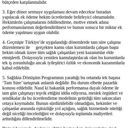
bütçeden karşılanmalıdır.
3. Eğer döner sermaye uygulaması devam edecekse buradan
yapılacak ek ödeme hekim ücretlerinde belirleyici olmamalıdır.
Hekimlerin çalışmalarını ödüllendirme, motive etmek adına
performanslarının değerlendirilmesi ve bunun sonucu bir miktar ek
ödeme yapılması uygun olabilir.
4. Geçmişte Türkiye’de uygulandığı dönemlerde tam süre çalışma
düzenlemesi ile gerçekten kamu olan kurumlarda çalışan başta
hekim olmak üzere tüm sağlık çalışanları yeni kazanımlar elde
etmişlerdi. Dolayısıyla yeniden kamulaştırılacak olan bu kurumlarda
tek iş zorunluluğu ancak iyileştirici özlük ve ekonomik kazanımlarla
kabul edilebilir.
5. Sağlıkta Dönüşüm Programının yarattığı bu ortamda tek başına
‘Tam Süre’ tartışmak anlamlı değildir. Bu durum elbette pazarlık
konusu edilebilir. Nasıl ki bakanlık performansa dayalı ödeme ile
tam gün çalışmayı teşvik ettiğini iddia ediyorsa, meslek örgütleri ve
sendikalar da bu ücretlendirme modelinin getirdiği tüm sakıncaları
ortaya koymalıdır. Bunun sürdürülebilir olmadığını, hekimler ve
çalışanlar arasında eşitsizliğe yol açtığını, sağlık hizmetinde niteliği
değil niceliği öncelediğini ve dolayısıyla toplamda maliyetleri
arttırdığını dillendirilmelidir.