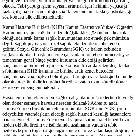
eğitim ve hizmetin verimi adına güya tam gün kurumunda çalışmış
olacak. Tabi yaptığı işlem sayısını artırmak için hekimin yapacağı
fazla çalışma esnasında diğer sağlık personelinin fazla çalıştırılacağı
söz konusu bile edilmemektedir.
Kamu Hastane Birlikleri (KHB) Kanun Tasarısı ve Yüksek Öğretim
Kanununda yapılacağı belirtilen değişiklikler göz önüne alınacak
olduğunda artık kamu sağlık kurumundan söz etmek pek mümkün
değil. Sağlık piyasasında özel sağlık tekelleri ile rekabet eden,
gelirini Sosyal Güvenlik Kurumdan(SGK) ve halkın cebinden
sağlayacak olan bu işletmelerde çalışanların ücretlerinin neredeyse
tamamının genel bütçe yerine kurumun elde ettiği gelirden
karşılanacağı bir ücret rejimi söz konusu. Şu anda zaten düşük olan
sabit maaşın KHB kanunu ile birlikte artık genel bütçeden
karşılanmayacağı açıkça belirtiliyor. Tam gün yasa taslağında müjde
olarak artacağı bildirilen nöbet ücreti ise zaten uzun süredir döner
sermayeden karşılanmaktadır.
Hastanenin tüm giderleri ve sağlık çalışanlarının ücretlerinin kaynağı
olan döner sermaye havuzu nereden dolacak? Adres şu anda
Türkiye’nin en büyük bütçeli kurumu olan SGK dur. SGK, prim
ödeyebilen vatandaşların alacağı sağlık hizmeti karşılığı hastanelere
para ödeyecek. Türkiye’de mevcut yapısal sorunlara eklenen krizin
neden olduğu üretim ve istihdamda azalmanın yarattığı tablo
nedeniyle prim toplama güçlüğü içinde olan ve vatandaşın doğrudan
cebinden aldığı katkı payları ile finans dengesini sağlamaya çalışan