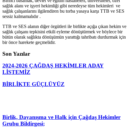
Birinci basamak, devlet ve eğitim hastaneleri, üniversiteler, özel
sağlık alanı ve işyeri hekimliği gibi neredeyse tüm hekimleri ve
sağlık çalışanlarını ilgilendiren bu torba yasaya karşı TTB ve SES
sessiz kalmamalıdır .
TTB ve SES alanın diğer örgütleri ile birlikte açığa çıkan hekim ve
sağlık çalışanı tepkisini etkili eyleme dönüştürmek ve böylece bir
bütün olarak sağlıkta dönüşümün yarattığı tahribatı durdurmak için
bir önce harekete geçmelidir.
Son Yazılar
2024-2026 ÇAĞDAŞ HEKİMLER ADAY
LİSTEMİZ
BİRLİKTE GÜÇLÜYÜZ
Birlik, Dayanışma ve Halk için Çağdaş Hekimler
Grubu Bildirgesi;