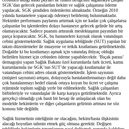
SGK’dan gelecek paralardan hekim ve sağlık çalışanına ödeme
yapılacak. SGK şimdiden önlemlerini almaktadır. Örneğin 2010
yılında hastanelere yapacağı ödemeyi belirlemiş bulunmaktadır.
Hekimler performans paylarını artırmak için ne kadar çok çalışırlarsa
çalışsınlar bu işlemlerden dolayı hastaneye gelecek gelirde bir artış
olamayacaktır. Sadece puanını artırarak meslektaşının payından bir
parça koparacaktır. SGK, bu hastanelere kaynak olarak vatandaşın
cebini göstermektedir. Sağlık uygulama tebliğinde (SUT) yapılan bir
takım düzenlemeler ile muayene ve tetkik kısıtlaması getirilmektedir.
Doğaldır ki bu kısıtlamayı aşmak için vatandaş ihtiyaç olduğu
belirtilen hizmet için cebinden ödeme yapabilecektir. ‘Bıçak parası’
demagojisi yapan Sağlık Bakanı özel kurumlarda fark ücreti, kamu
kurumlarında ise SGK’nın SUT’de yapacağı kısıtlamalar ile
vatandaşın cebini adres olarak göstermektedir. İşlem sayısının
(müşteri sayısının) artışını, dolayısıyla hastalandırmamayı değil daha
çok hastalanmayı hedef olarak ortaya koyan bu ücret ve çalışma
rejiminde toplum sağlığı yerle bir edilmektedir. Sağlık çalışanları
birbirleriyle ve vatandaşlar ile karşı karşıya getirilmektedir. Ayrıca
gerçekçi olmadığı çok basit bir hesap ile anlaşılacak olan bu
modelde hekimlerin ve diğer çalışanların gelirinin artması ise söz
konusu bile değildir.
Sağlık hizmetinin niteliğinin ne olacağını, hekim/hasta ilişkisinin
alacağı boyutları tahmin etmek güç olmasa gerektir. Değişen
tebliğlerle hekimlerin tutumlarının nasıl değişmek zorunda kaldığını