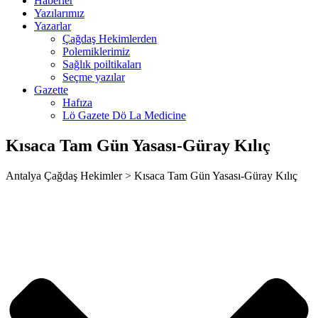
Haberler
 giriş
Yazılarımız
Yazarlar
a escort
Çağdaş Hekimlerden
Polemiklerimiz
his
Sağlık poiltikaları
Seçme yazılar
nbet
Gazette
Hafıza
nbet
Lö Gazete Dö La Medicine
bet giriş
Kısaca Tam Gün Yasası-Güray Kılıç
Antalya Çağdaş Hekimler > Kısaca Tam Gün Yasası-Güray Kılıç
bet giriş
ot
k
 giriş
no