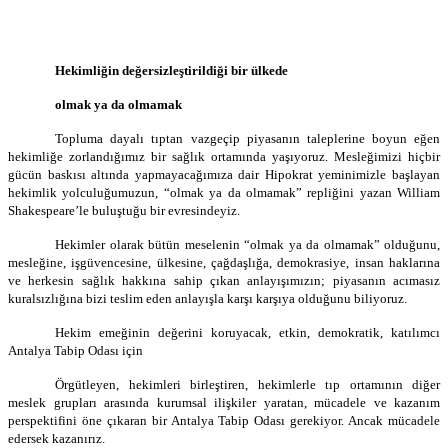
Hekimliğin değersizleştirildiği bir ülkede
olmak ya da olmamak
Topluma dayalı tıptan vazgeçip piyasanın taleplerine boyun eğen
hekimliğe zorlandığımız bir sağlık ortamında yaşıyoruz. Mesleğimizi hiçbir
gücün baskısı altında yapmayacağımıza dair Hipokrat yeminimizle başlayan
hekimlik yolculuğumuzun, “olmak ya da olmamak” repliğini yazan William
Shakespeare’le buluştuğu bir evresindeyiz.
Hekimler olarak bütün meselenin “olmak ya da olmamak” olduğunu,
mesleğine, işgüvencesine, ülkesine, çağdaşlığa, demokrasiye, insan haklarına
ve herkesin sağlık hakkına sahip çıkan anlayışımızın; piyasanın acımasız
kuralsızlığına bizi teslim eden anlayışla karşı karşıya olduğunu biliyoruz.
Hekim emeğinin değerini koruyacak, etkin, demokratik, katılımcı
Antalya Tabip Odası için
Örgütleyen, hekimleri birleştiren, hekimlerle tıp ortamının diğer
meslek grupları arasında kurumsal ilişkiler yaratan, mücadele ve kazanım
perspektifini öne çıkaran bir Antalya Tabip Odası gerekiyor. Ancak mücadele
edersek kazanırız.