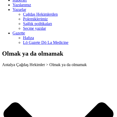
Haberler
cking Forum
Yazılarımız
Yazarlar
rıs escort
Çağdaş Hekimlerden
Polemiklerimiz
tpark giriş
Sağlık poiltikaları
Seçme yazılar
panca escort
Gazette
Hafıza
rsbahis
Lö Gazete Dö La Medicine
liganbet
Olmak ya da olmamak
liganbet
Antalya Çağdaş Hekimler > Olmak ya da olmamak
liganbet giriş
xbet
jobet
liganbet giriş
rboslot
tpark