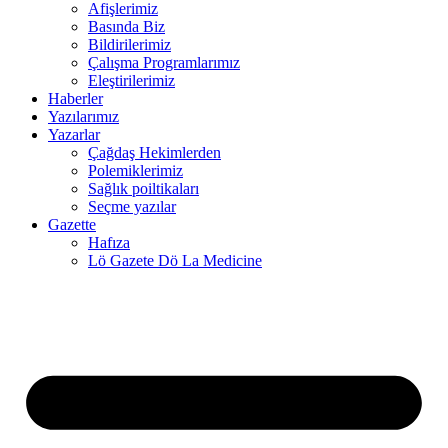
Afişlerimiz
Basında Biz
cklink panel
Bildirilerimiz
Çalışma Programlarımız
cklink panel
Eleştirilerimiz
Haberler
cklink panel
Yazılarımız
cklink
Yazarlar
Çağdaş Hekimlerden
cklink panel
Polemiklerimiz
Sağlık poiltikaları
cklink panel
Seçme yazılar
Gazette
cklink panel
Hafıza
Lö Gazete Dö La Medicine
cklink panel
cklink panel
cklink panel
cklink panel
cklink panel
cklink panel