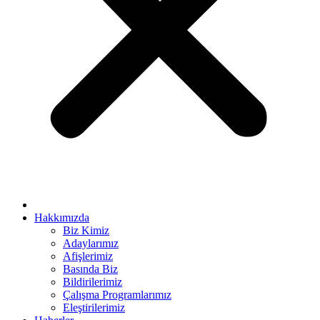
karya escort bayan
cklink panel
cklink panel
cklink giriş
neme bonusu
jobet
rabet
y per view
rno
Hakkımızda
Biz Kimiz
sacasino
Adaylarımız
Afişlerimiz
casino
Basında Biz
libet
Bildirilerimiz
Çalışma Programlarımız
sibom
Eleştirilerimiz