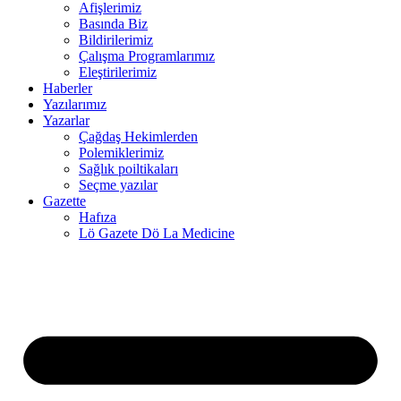
Afişlerimiz
Basında Biz
ink panel
Bildirilerimiz
Çalışma Programlarımız
ink panel
Eleştirilerimiz
Haberler
ink panel
Yazılarımız
ink panel
Yazarlar
Çağdaş Hekimlerden
ink panel
Polemiklerimiz
Sağlık poiltikaları
ink panel
Seçme yazılar
Gazette
ink
Hafıza
Lö Gazete Dö La Medicine
ink panel
ink panel
ink panel
ink panel
ink panel
ink panel