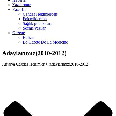
Haberler
ino
Yazılarımız
Yazarlar
et
Çağdaş Hekimlerden
Polemiklerimiz
bom
Sağlık poiltikaları
Seçme yazılar
ing Forum
Gazette
Hafıza
 escort
Lö Gazete Dö La Medicine
k giriş
Adaylarımız(2010-2012)
ca escort
Antalya Çağdaş Hekimler > Adaylarımız(2010-2012)
ahis
anbet
anbet
nbet giriş
et