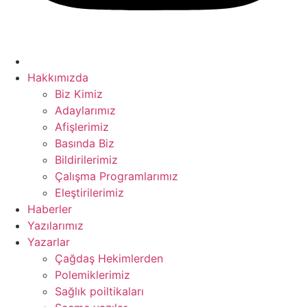
nel
nel
nel
Hakkımızda
nel
Biz Kimiz
Adaylarımız
nel
Afişlerimiz
nel
Basında Biz
Bildirilerimiz
nel
Çalışma Programlarımız
nel
Eleştirilerimiz
Haberler
nel
Yazılarımız
Yazarlar
nel
Çağdaş Hekimlerden
nel
Polemiklerimiz
Sağlık poiltikaları
nel