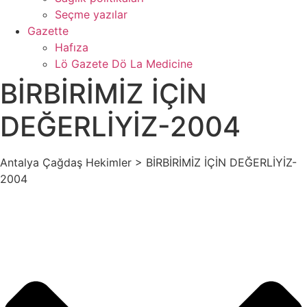
Seçme yazılar
t
Gazette
ş
Hafıza
Lö Gazete Dö La Medicine
cort
BİRBİRİMİZ İÇİN
DEĞERLİYİZ-2004
Antalya Çağdaş Hekimler > BİRBİRİMİZ İÇİN DEĞERLİYİZ-
iriş
2004
iriş