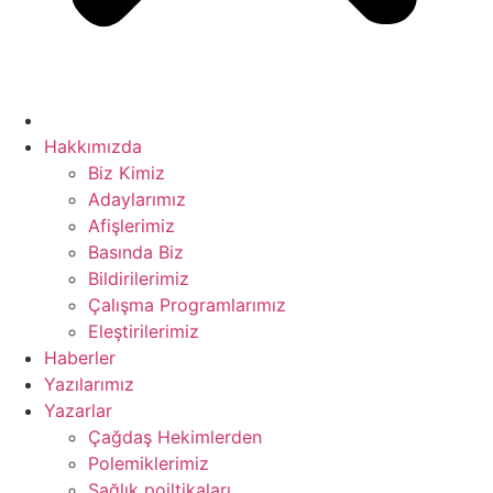
ort bayan
nel
nel
iş
Hakkımızda
Biz Kimiz
Adaylarımız
w
Afişlerimiz
Basında Biz
Bildirilerimiz
Çalışma Programlarımız
Eleştirilerimiz
Haberler
Yazılarımız
Yazarlar
Çağdaş Hekimlerden
Polemiklerimiz
rum
Sağlık poiltikaları