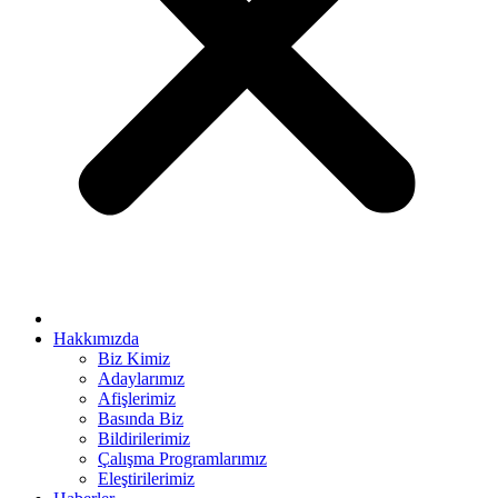
rya escort bayan
link panel
link panel
link giriş
per view
no
bet
sino
bet
Hakkımızda
Biz Kimiz
ganbet
Adaylarımız
Afişlerimiz
king Forum
Basında Biz
ıs escort
Bildirilerimiz
Çalışma Programlarımız
et giriş
Eleştirilerimiz