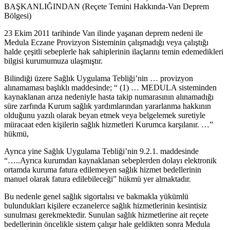
BAŞKANLIĞINDAN (Reçete Temini Hakkında-Van Deprem
Bölgesi)
23 Ekim 2011 tarihinde Van ilinde yaşanan deprem nedeni ile
Medula Eczane Provizyon Sisteminin çalışmadığı veya çalıştığı
halde çeşitli sebeplerle hak sahiplerinin ilaçlarını temin edemedikleri
bilgisi kurumumuza ulaşmıştır.
Bilindiği üzere Sağlık Uygulama Tebliği’nin … provizyon
alınamaması başlıklı maddesinde; “ (1) … MEDULA sisteminden
kaynaklanan arıza nedeniyle hasta takip numarasının alınamadığı
süre zarfında Kurum sağlık yardımlarından yararlanma hakkının
olduğunu yazılı olarak beyan etmek veya belgelemek suretiyle
müracaat eden kişilerin sağlık hizmetleri Kurumca karşılanır. …”
hükmü,
Ayrıca yine Sağlık Uygulama Tebliği’nin 9.2.1. maddesinde
“…..Ayrıca kurumdan kaynaklanan sebeplerden dolayı elektronik
ortamda kuruma fatura edilemeyen sağlık hizmet bedellerinin
manuel olarak fatura edilebileceği” hükmü yer almaktadır.
Bu nedenle genel sağlık sigortalısı ve bakmakla yükümlü
bulundukları kişilere eczanelerce sağlık hizmetlerinin kesintisiz
sunulması gerekmektedir. Sunulan sağlık hizmetlerine ait reçete
bedellerinin öncelikle sistem çalışır hale geldikten sonra Medula