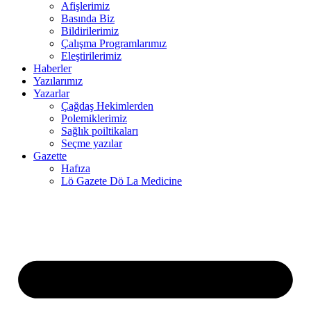
Afişlerimiz
Basında Biz
link panel
Bildirilerimiz
Çalışma Programlarımız
link panel
Eleştirilerimiz
Haberler
link panel
Yazılarımız
klink
Yazarlar
Çağdaş Hekimlerden
link panel
Polemiklerimiz
Sağlık poiltikaları
link panel
Seçme yazılar
Gazette
link panel
Hafıza
Lö Gazete Dö La Medicine
link panel
link panel
link panel
link panel
link panel
link panel