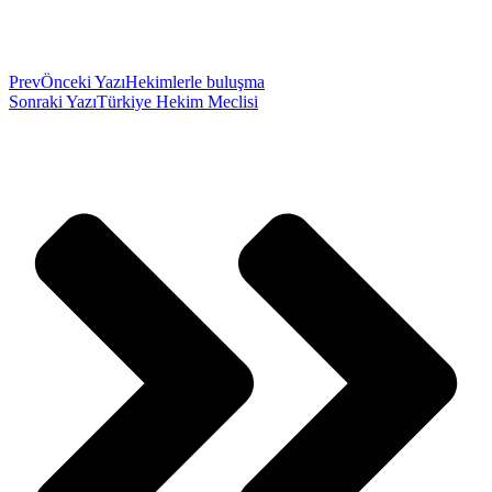
Prev
Önceki Yazı
Hekimlerle buluşma
Sonraki Yazı
Türkiye Hekim Meclisi