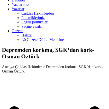
Haberler
nca escort
Yazılarımız
Yazarlar
bahis
Çağdaş Hekimlerden
Polemiklerimiz
ganbet
Sağlık poiltikaları
Seçme yazılar
et giriş
Gazette
Hafıza
ganbet giriş
Lö Gazete Dö La Medicine
et
Depremden korkma, SGK’dan kork-
bet
Osman Öztürk
bahis giriş
Antalya Çağdaş Hekimler > Depremden korkma, SGK’dan kork-
et giriş
Osman Öztürk
bet
ganbet giriş
sino
dpashabet