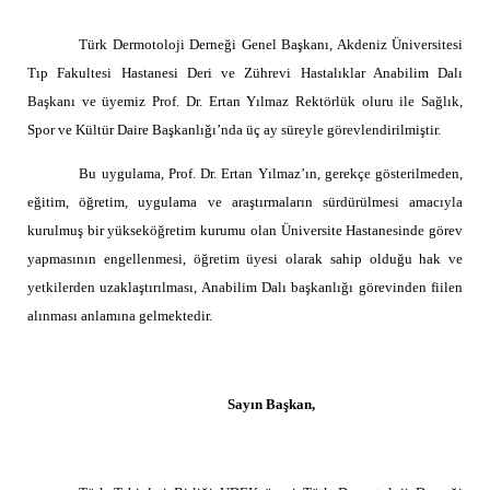
link satın al
Türk Dermotoloji Derneği Genel Başkanı, Akdeniz Üniversitesi
link satın al
Tıp Fakultesi Hastanesi Deri ve Zührevi Hastalıklar Anabilim Dalı
link panel
Başkanı ve üyemiz Prof. Dr. Ertan Yılmaz Rektörlük oluru ile Sağlık,
Spor ve Kültür Daire Başkanlığı’nda üç ay süreyle görevlendirilmiştir.
link panel
Bu uygulama, Prof. Dr. Ertan Yılmaz’ın, gerekçe gösterilmeden,
link panel
eğitim, öğretim, uygulama ve araştırmaların sürdürülmesi amacıyla
link panel
kurulmuş bir yükseköğretim kurumu olan Üniversite Hastanesinde görev
yapmasının engellenmesi, öğretim üyesi olarak sahip olduğu hak ve
link panel
yetkilerden uzaklaştırılması, Anabilim Dalı başkanlığı görevinden fiilen
link panel
alınması anlamına gelmektedir.
link panel
link panel
Sayın Başkan,
link panel