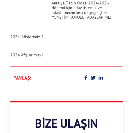
Antalya Tabip Odası 2024-2026
dönemi için aday listemiz ve
link panel
adaylarımızın kısa özgeçmişleri
YÖNETİM KURULU ADAYLARIMIZ
link panel
link panel
2024-Afişlerimiz-2
link panel
2024 Afişlerimiz-1
link
link panel
PAYLAŞ:
link panel
link panel
link panel
link panel
BIZE ULAŞIN
link panel