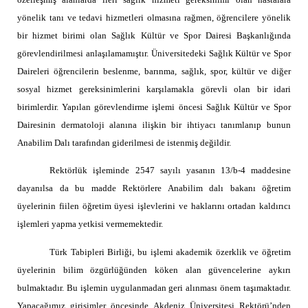
yönelik tanı ve tedavi hizmetleri olmasına rağmen, öğrencilere yönelik
link
bir hizmet birimi olan Sağlık Kültür ve Spor Dairesi Başkanlığında
görevlendirilmesi anlaşılamamıştır. Üniversitedeki Sağlık Kültür ve Spor
link Panel
Daireleri öğrencilerin beslenme, barınma, sağlık, spor, kültür ve diğer
link
sosyal hizmet gereksinimlerini karşılamakla görevli olan bir idari
birimlerdir. Yapılan görevlendirme işlemi öncesi Sağlık Kültür ve Spor
link Panel
Dairesinin dermatoloji alanına ilişkin bir ihtiyacı tanımlanıp bunun
al oku
Anabilim Dalı tarafından giderilmesi de istenmiş değildir.
link Panel
Rektörlük işleminde 2547 sayılı yasanın 13/b-4 maddesine
dayanılsa da bu madde Rektörlere Anabilim dalı bakanı öğretim
link Panel
üyelerinin fiilen öğretim üyesi işlevlerini ve haklarını ortadan kaldırıcı
link panel
işlemleri yapma yetkisi vermemektedir.
al Oku
Türk Tabipleri Birliği, bu işlemi akademik özerklik ve öğretim
üyelerinin bilim özgürlüğünden köken alan güvencelerine aykırı
link
bulmaktadır. Bu işlemin uygulanmadan geri alınması önem taşımaktadır.
link panel
Yapacağımız girişimler öncesinde Akdeniz Üniversitesi Rektörü’nden