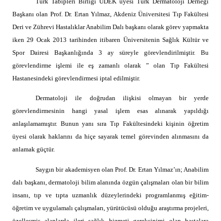
link panel
Türk Tabipleri Birliği UDEK üyesi Türk Dermatoloji Derneği
Başkanı olan Prof. Dr. Ertan Yılmaz, Akdeniz Üniversitesi Tıp Fakültesi
link panel
Deri ve Zührevi Hastalıklar Anabilim Dalı başkanı olarak görev yapmakta
iken 29 Ocak 2013 tarihinden itibaren Üniversitenin Sağlık Kültür ve
link panel
Spor Dairesi Başkanlığında 3 ay süreyle görevlendirilmiştir. Bu
link panel
görevlendirme işlemi ile eş zamanlı olarak ” olan Tıp Fakültesi
Hastanesindeki görevlendirmesi iptal edilmiştir.
link panel
Dermatoloji ile doğrudan ilişkisi olmayan bir yerde
link panel
görevlendirmesinin hangi yasal işlem esas alınarak yapıldığı
link panel
anlaşılamamıştır. Bunun yanı sıra Tıp Fakültesindeki kişinin öğretim
üyesi olarak haklarını da hiçe sayarak temel görevinden alınmasını da
link panel
anlamak güçtür.
link panel
Saygın bir akademisyen olan Prof. Dr. Ertan Yılmaz’ın; Anabilim
link panel
dalı başkanı, dermatoloji bilim alanında özgün çalışmaları olan bir bilim
insanı, tıp ve tıpta uzmanlık düzeylerindeki programlanmış eğitim-
link panel
öğretim ve uygulamalı çalışmaları, yürütücüsü olduğu araştırma projeleri,
minati
özelleşmiş alanlarda ileri sağlık hizmeti gereksinimi olan hastalara