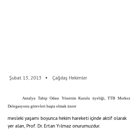
link panel
link panel
link panel
link panel
link panel
link panel
Şubat 13, 2013
Çağdaş Hekimler
link panel
link panel
Antalya Tabip Odası Yönetim Kurulu üyeliği, TTB Merkez
link panel
Delegasyonu görevleri başta olmak üzere
link panel
mesleki yaşamı boyunca hekim hareketi içinde aktif olarak
yer alan, Prof. Dr. Ertan Yılmaz onurumuzdur.
link panel