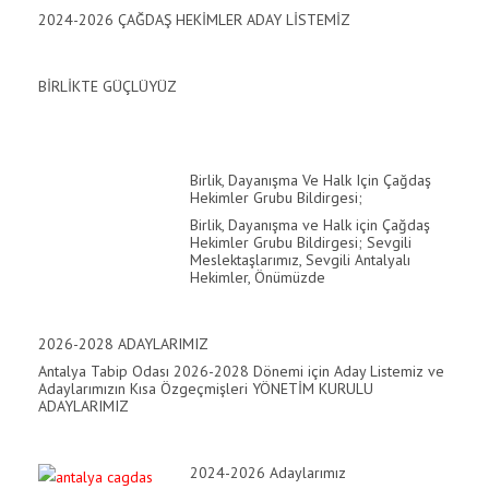
2024-2026 ÇAĞDAŞ HEKİMLER ADAY LİSTEMİZ
link
link
BİRLİKTE GÜÇLÜYÜZ
link satın al
link panel
Birlik, Dayanışma Ve Halk Için Çağdaş
Hekimler Grubu Bildirgesi;
link panel
Birlik, Dayanışma ve Halk için Çağdaş
Hekimler Grubu Bildirgesi; Sevgili
link panel
Meslektaşlarımız, Sevgili Antalyalı
Hekimler, Önümüzde
link panel
link panel
2026-2028 ADAYLARIMIZ
Antalya Tabip Odası 2026-2028 Dönemi için Aday Listemiz ve
link panel
Adaylarımızın Kısa Özgeçmişleri YÖNETİM KURULU
ADAYLARIMIZ
link panel
2024-2026 Adaylarımız
link panel