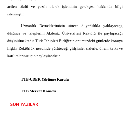
acilen sözlü ve yazılı olarak işleminin gerekçesi hakkında bilgi
link panel
istenmiştir.
link panel
Uzmanlık Derneklerimizin sürece duyarlılıkla yaklaşacağı,
link Panel
düşünce ve taleplerini Akdeniz Üniversitesi Rektörü ile paylaşacağı
düşünülmektedir. Türk Tabipleri Birliğinin önümüzdeki günlerde konuya
link
ilişkin Rektörlük nezdinde yürüteceği girişimler sizlerle, öneri, katkı ve
katılımlarınız için paylaşılacaktır.
link
link
TTB-UDEK Yürütme Kurulu
link panel
TTB Merkez Konseyi
link panel
SON YAZILAR
link
link
Hacklink