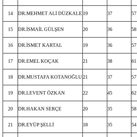
14
DR.MEHMET ALİ DÜZKALE
19
37
57
15
DR.İSMAİL GÜLŞEN
20
36
58
16
DR.İSMET KARTAL
19
36
57
17
DR.EMEL KOÇAK
21
38
61
18
DR.MUSTAFA KOTANOĞLU
21
37
57
19
DR.LEVENT ÖZKAN
22
45
62
20
DR.HAKAN SERÇE
20
35
58
21
DR.EYÜP ŞELLİ
18
35
54