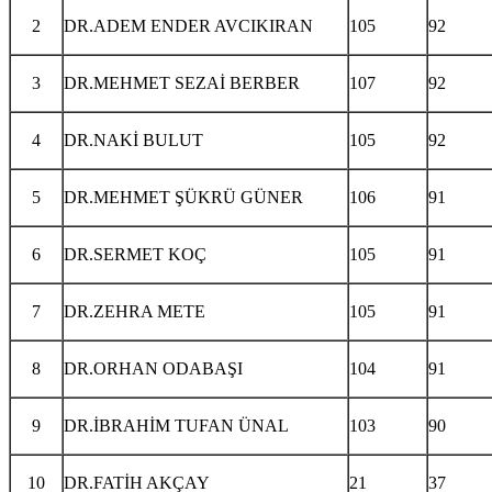
2
DR.ADEM ENDER AVCIKIRAN
105
92
3
DR.MEHMET SEZAİ BERBER
107
92
4
DR.NAKİ BULUT
105
92
5
DR.MEHMET ŞÜKRÜ GÜNER
106
91
6
DR.SERMET KOÇ
105
91
7
DR.ZEHRA METE
105
91
8
DR.ORHAN ODABAŞI
104
91
9
DR.İBRAHİM TUFAN ÜNAL
103
90
10
DR.FATİH AKÇAY
21
37