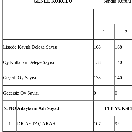
GENEL KURULU
Sandık Kurulu 
1
2
Listede Kayıtlı Delege Sayısı
168
168
Oy Kullanan Delege Sayısı
138
140
Geçerli Oy Sayısı
138
140
Geçersiz Oy Sayısı
0
0
S. NO
Adayların Adı Soyadı
TTB YÜKSE
1
DR.AYTAÇ ARAS
107
92