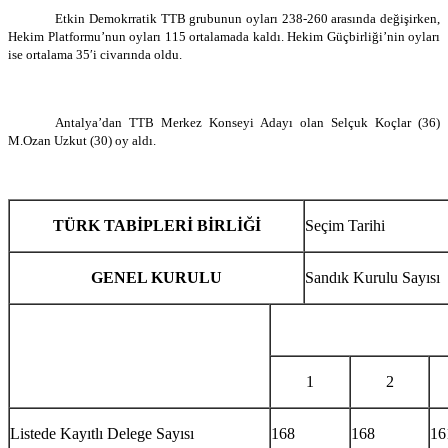
Etkin Demokrratik TTB grubunun oyları 238-260 arasında değişirken,
Hekim Platformu’nun oyları 115 ortalamada kaldı. Hekim Güçbirliği’nin oyları
ise ortalama 35′i civarında oldu.
Antalya’dan TTB Merkez Konseyi Adayı olan Selçuk Koçlar (36)
M.Ozan Uzkut (30) oy aldı.
TÜRK TABİPLERİ BİRLİĞİ
Seçim Tarihi
GENEL KURULU
Sandık Kurulu Sayısı
1
2
Listede Kayıtlı Delege Sayısı
168
168
16