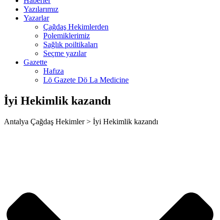
Haberler
um
Yazılarımız
Yazarlar
Çağdaş Hekimlerden
Polemiklerimiz
Sağlık poiltikaları
Seçme yazılar
t
Gazette
Hafıza
Lö Gazete Dö La Medicine
İyi Hekimlik kazandı
Antalya Çağdaş Hekimler > İyi Hekimlik kazandı
iş
iş