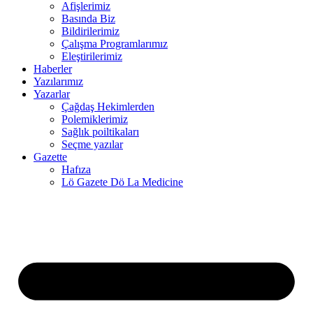
Afişlerimiz
Basında Biz
el
Bildirilerimiz
Çalışma Programlarımız
el
Eleştirilerimiz
Haberler
el
Yazılarımız
Yazarlar
Çağdaş Hekimlerden
el
Polemiklerimiz
Sağlık poiltikaları
el
Seçme yazılar
Gazette
el
Hafıza
Lö Gazete Dö La Medicine
el
el
el
el
el
el