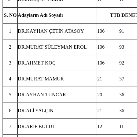
S. NO
Adayların Adı Soyadı
TTB DENE
1
DR.KAYHAN ÇETİN ATASOY
106
91
2
DR.MURAT SÜLEYMAN EROL
106
93
3
DR.AHMET KOÇ
106
92
4
DR.MURAT MAMUR
21
37
5
DR.AYHAN TUNCAR
20
36
6
DR.ALİ YALÇIN
21
36
7
DR.ARİF BULUT
12
11