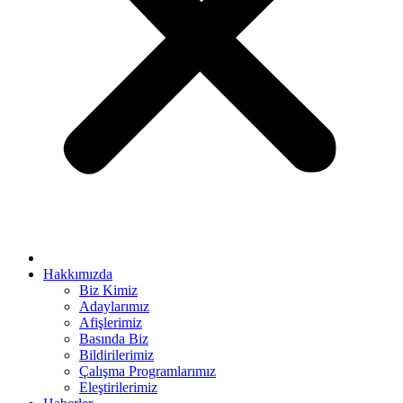
t bayan
el
el
ş
su
Hakkımızda
Biz Kimiz
Adaylarımız
Afişlerimiz
Basında Biz
Bildirilerimiz
Çalışma Programlarımız
Eleştirilerimiz