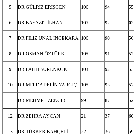
5
DR.GÜLRİZ ERİŞGEN
106
94
55
6
DR.BAYAZIT İLHAN
105
92
62
7
DR.FİLİZ ÜNAL İNCEKARA
106
90
56
8
DR.OSMAN ÖZTÜRK
105
91
57
9
DR.FATİH SÜRENKÖK
103
92
53
10
DR.MELDA PELİN YARGIÇ
105
93
52
11
DR.MEHMET ZENCİR
99
87
52
12
DR.ZEHRA AYCAN
21
37
60
13
DR.TÜRKER BAHÇELİ
22
36
59