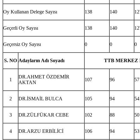
Oy Kullanan Delege Sayısı
138
140
12
Geçerli Oy Sayısı
138
140
12
Geçersiz Oy Sayısı
0
0
0
S. NO
Adayların Adı Soyadı
TTB MERKEZ 
DR.AHMET ÖZDEMİR
1
107
96
57
AKTAN
2
DR.İSMAİL BULCA
105
94
54
3
DR.ZÜLFÜKAR CEBE
102
88
50
4
DR.ARZU ERBİLİCİ
106
94
53