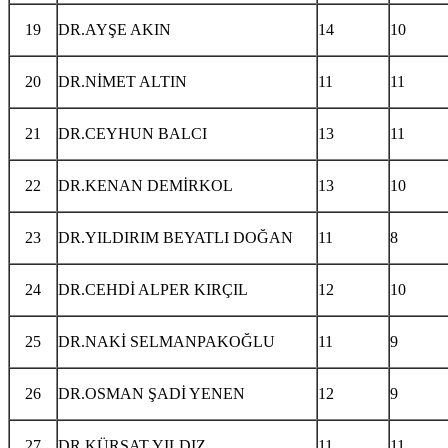
19
DR.AYŞE AKIN
14
10
20
DR.NİMET ALTIN
11
11
21
DR.CEYHUN BALCI
13
11
22
DR.KENAN DEMİRKOL
13
10
23
DR.YILDIRIM BEYATLI DOĞAN
11
8
24
DR.CEHDİ ALPER KIRÇIL
12
10
25
DR.NAKİ SELMANPAKOĞLU
11
9
26
DR.OSMAN ŞADİ YENEN
12
9
27
DR.KÜRŞAT YILDIZ
11
11