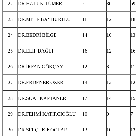
22
DR.HALUK TÜMER
21
36
59
23
DR.METE BAYBURTLU
11
12
18
24
DR.BEDRİ BİLGE
14
10
13
25
DR.ELİF DAĞLI
16
12
16
26
DR.İRFAN GÖKÇAY
12
8
11
27
DR.ERDENER ÖZER
13
12
12
28
DR.SUAT KAPTANER
17
14
15
29
DR.FEHMİ KATIRCIOĞLU
10
9
7
30
DR.SELÇUK KOÇLAR
13
10
13