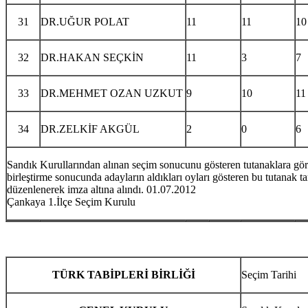
31
DR.UĞUR POLAT
11
11
10
32
DR.HAKAN SEÇKİN
11
3
7
33
DR.MEHMET OZAN UZKUT
9
10
11
34
DR.ZELKİF AKGÜL
2
0
6
Sandık Kurullarından alınan seçim sonucunu gösteren tutanaklara gö
birleştirme sonucunda adayların aldıkları oyları gösteren bu tutanak t
düzenlenerek imza altına alındı. 01.07.2012
Çankaya 1.İlçe Seçim Kurulu
TÜRK TABİPLERİ BİRLİĞİ
Seçim Tarihi