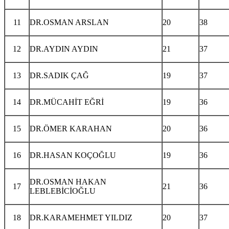
11
DR.OSMAN ARSLAN
20
38
12
DR.AYDIN AYDIN
21
37
13
DR.SADIK ÇAĞ
19
37
14
DR.MÜCAHİT EĞRİ
19
36
15
DR.ÖMER KARAHAN
20
36
16
DR.HASAN KOÇOĞLU
19
36
DR.OSMAN HAKAN
17
21
36
LEBLEBİCİOĞLU
18
DR.KARAMEHMET YILDIZ
20
37