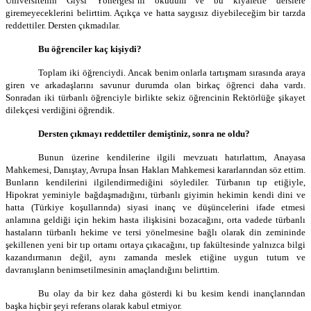
Üniversitenin Giysi Yönergesi’ni okudum ve bu kıyafetle derslere
giremeyeceklerini belirttim. Açıkça ve hatta saygısız diyebileceğim bir tarzda
reddettiler. Dersten çıkmadılar.
Bu öğrenciler kaç kişiydi?
Toplam iki öğrenciydi. Ancak benim onlarla tartışmam sırasında araya
giren ve arkadaşlarını savunur durumda olan birkaç öğrenci daha vardı.
Sonradan iki türbanlı öğrenciyle birlikte sekiz öğrencinin Rektörlüğe şikayet
dilekçesi verdiğini öğrendik.
Dersten çıkmayı reddettiler demiştiniz, sonra ne oldu?
Bunun üzerine kendilerine ilgili mevzuatı hatırlattım, Anayasa
Mahkemesi, Danıştay, Avrupa İnsan Hakları Mahkemesi kararlarından söz ettim.
Bunların kendilerini ilgilendirmediğini söylediler. Türbanın tıp etiğiyle,
Hipokrat yeminiyle bağdaşmadığını, türbanlı giyimin hekimin kendi dini ve
hatta (Türkiye koşullarında) siyasi inanç ve düşüncelerini ifade etmesi
anlamına geldiği için hekim hasta ilişkisini bozacağını, orta vadede türbanlı
hastaların türbanlı hekime ve tersi yönelmesine bağlı olarak din zemininde
şekillenen yeni bir tıp ortamı ortaya çıkacağını, tıp fakültesinde yalnızca bilgi
kazandırmanın değil, aynı zamanda meslek etiğine uygun tutum ve
davranışların benimsetilmesinin amaçlandığını belirttim.
Bu olay da bir kez daha gösterdi ki bu kesim kendi inançlarından
başka hiçbir şeyi referans olarak kabul etmiyor.