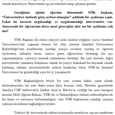
olarak dayatılıyor. Buna bütün tıp çevrelerinin karşı çıkması gerekir.
Geçtiğimiz eğitim öğretim döneminde YÖK başkanı,
“Üniversitelere türbanlı giriş serbest olmuştur” şeklinde bir açıklama yaptı.
Fakat bu kararın uygulandığı ve uygulanmadığı üniversiteler var.
Anayasada bir öğrencinin derse nasıl gireceğine dair net bir açıklama yok
mu?
YÖK Başkanı (ki eskisi oluyor) sizin sözünü ettiğiniz yazıyı İstanbul
Üniversitesi’nde yaşanan benzer bir olay üzerine İstanbul Üniversitesi
Rektörlüğü’nün kendilerine yazdığı yazıya cevaben yazmış ve öğretim
üyelerinin türbanla derse, sınava giren öğrencilere herhangi bir şey
yapmamalarını, yalnızca tutanak tutmalarını istemişti. Bu yazı üzerine, diğer
üniversiteler, tamamen hukuksuz olarak bu yazıyı hukuksal bir dayanak olarak
kullanıp, türbanı üniversitelerde serbest bıraktılar. Oysa YÖK’ün İstanbul
Üniversitesi’ne gönderdiği yazı bir iç yazışmaydı.
YÖK Başkanlığının böyle bir yazı yazma hakkı yasal olarak
bulunmuyordu, bu yazı daha sonra dava konusu oldu. Nitekim geçenlerde
Antalya CHP milletvekili Gürkut Acar’ın Meclis’te verdiği bir soru önergesi
üzerine Milli Eğitim Bakanı, YÖK’ün ve Bakanlığının türbanı serbestleştirecek
bir karar ve yazısının bulunmadığını, eski YÖK başkanının yazdığı yazının
yalnızca kendisini bağladığını belirtti.
Türkiye’de üniversitede türban konusunda neredeyse sayısız mahkeme