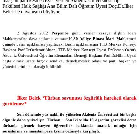
maaştan para kesme cezası verilen Akdeniz Üniversitesi Tıp
Fakültesi Halk Sağlığı Ana Bilim Dalı Öğretim Üyesi Doç.Dr.İlker
Belek ile dayanışma büyüyor.
2 Ağustos 2012
Perşembe
günü verilen cezaya ilişkin İdare
Mahkemesi’ne dava açılacak ve saat:
10.30
Adliye Binası İdari Mahkemesi
önü
nde basın açıklaması yapılacak. Basın açıklamasına TTB Merkez Konseyi
Başkanı Prof.Dr.Özdemir Aktan, TTB Merkez Konseyi Üyesi Dr.Osman Öztürk
Akdeniz Üniversitesi Öğretim Elemanları Derneği Başkanı Prof.Dr.Hilmi Uysal
başta olmak üzere birçok sendika, dernek,meslek odası ve parti başkan ve
yöneticilerinin katılacağı bildirildi.
İlker Belek ‘Türban savunusu özgürlük hareketi olarak
görülemez*
Son dönemde yüz nakli ile yükselen Akdeniz Üniversitesi bir başka
olgu ile daha yükselişte: Türban… Son iki yılda 10 öğretim görevlisi derse
türbanla girmek isteyen öğrenciler hakkında tutanak tuttuğu için
soruşturma ve maaştan para kesme cezasıyla karşılaştı.