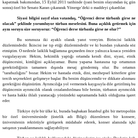
kapatmak bakımından, 15 Eylül 2011 tarihinde (yani benim olayımdan üç gün
sonra) özel bir Senato Kararı çıkararak Yönerge’deki o maddeyi çıkardılar.
Siyasi bilgisi zayıf olan vatandaş, “Öğrenci derse türbanlı girse ne
olacak” şeklinde yorumluyor türban meselesini. Buna açıklık getirmek için
aynı soruyu size soruyoruz: “Öğrenci derse türbanla girse ne olur?”
Bu sorunuza iki ayaklı olarak yanıt vereyim. Birincisi laiklik
düzlemindedir. İkincisi ise tıp etiği düzlemindedir ve ki bundan yukarıda söz
etmiştim. O nedenle laiklik bağlamına geçmeden önce yalnızca kısaca yeniden
vurgulayayım: Hekim, hekimlik yaptığı ortamda kendi dini, siyasi, etnik
düşüncesini, kimliğini açıklayamaz. Bunu yaparsa hastasına tıp ortamının
gerektirdiğinin tamamen dışında mesaj göndermiş olur. Bu ortamın
“tarafsızlığını” bozar. Hekim ve hastada etnik, dini, mezhepsel kriterlere göre
tercih seçenekleri gelişmeye başlar. Bu benim düşüncemdir ve dikkate alınması
gerektiğini düşünürüm. Ayrımcılığa yol vermemek kaygısıyla dile getirilmiş bu
düşüncenin ayrımcılık olarak cezalandırılması bile benim, türbanın ayrımcılık
ve hasta hakkı ihlali yaratacağı yönündeki saptamamda haklı olduğuma işaret
eder.
Türkiye öyle bir ülke ki, burada başbakan İstanbul gibi bir metropolün
bir özel üniversitesinde (üstelik adı Bilgi) düzenlenen bir konsere,
üniversitenin rektörüyle görüşerek müdahale ederek, konser alanında içki
satışının yasaklanmasını sağlayabiliyor.