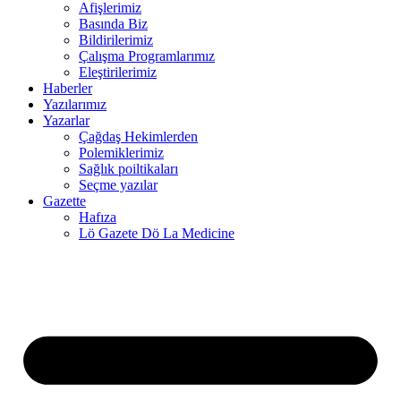
Afişlerimiz
Basında Biz
panel
Bildirilerimiz
Çalışma Programlarımız
panel
Eleştirilerimiz
Haberler
panel
Yazılarımız
Yazarlar
Çağdaş Hekimlerden
panel
Polemiklerimiz
Sağlık poiltikaları
panel
Seçme yazılar
Gazette
panel
Hafıza
Lö Gazete Dö La Medicine
panel
panel
panel
panel
panel
panel