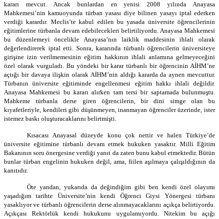
kararı mevcut. Ancak bunlardan en yenisi 2008 yılında Anayasa
Mahkemesi’nin kamuoyunda türban yasası diye bilinen yasayı iptal ederken
verdiği karardır. Meclis’te kabul edilen bu yasada üniversite öğrencilerinin
eğitimlerine türbanla devam edebilecekleri belirtiliyordu. Anayasa Mahkemesi
bu düzenlemeyi öncelikle Anayasa’nın laiklik maddesinin ihlali olarak
değerlendirerek iptal etti. Sonra, kararında türbanlı öğrencilerin üniversiteye
girişine izin verilmemesinin eğitim hakkının ihlali anlamına gelmeyeceğini
özel olarak vurguladı. Bu yöndeki bir karar türbanlı bir öğrencinin AİHM’ne
açtığı bir davaya ilişkin olarak AİHM’nin aldığı kararda da aynen mevcuttur.
Türbanın üniversite eğitiminde engellenmesi eğitim hakkı ihlali değildir.
Anayasa Mahkemesi bu kararı alırken tam tersi bir saptamada bulunmuştu.
Mahkeme türbanla derse giren öğrencilerin, bir dini simge olan bu
kıyafetleriyle, kendileri gibi düşünmeyen, inanmayan öğrenciler üzerinde, ister
istemez baskı oluşturacaklarını belirtmişti.
Kısacası Anayasal düzeyde konu çok nettir ve halen Türkiye’de
üniversite eğitimine türbanlı devam etmek hukuken yasaktır. Milli Eğitim
Bakanının soru önergesine verdiği yanıt da zaten bunu kabul etmektedir. Bütün
bunlar türban engelinin hukuken değil, ama, fiilen aşılmaya çalışıldığının da
kanıtıdır.
Öte yandan, yukarıda da değindiğim gibi ben kendi özel olayımı
yaşadığım tarihte Üniversite’nin kendi Öğrenci Giysi Yönergesi türbanı
yasaklıyor ve türbanlı öğrencilerin derse alınmayacaklarını açıkça belirtiyordu.
Açıkçası Rektörlük kendi hukukunu uygulamıyordu. Nitekim bu açığı