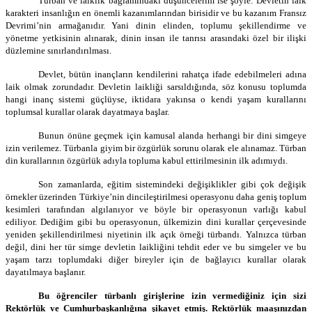
Türban ve laiklik bağlamındaki düşüncelerim ise şöyle: Devletin laik
karakteri insanlığın en önemli kazanımlarından birisidir ve bu kazanım Fransız
Devrimi’nin armağanıdır. Yani dinin elinden, toplumu şekillendirme ve
yönetme yetkisinin alınarak, dinin insan ile tanrısı arasındaki özel bir ilişki
düzlemine sınırlandırılması.
Devlet, bütün inançların kendilerini rahatça ifade edebilmeleri adına
laik olmak zorundadır. Devletin laikliği sarsıldığında, söz konusu toplumda
hangi inanç sistemi güçlüyse, iktidara yakınsa o kendi yaşam kurallarını
toplumsal kurallar olarak dayatmaya başlar.
Bunun önüne geçmek için kamusal alanda herhangi bir dini simgeye
izin verilemez. Türbanla giyim bir özgürlük sorunu olarak ele alınamaz. Türban
din kurallarının özgürlük adıyla topluma kabul ettirilmesinin ilk adımıydı.
Son zamanlarda, eğitim sistemindeki değişiklikler gibi çok değişik
örnekler üzerinden Türkiye’nin dincileştirilmesi operasyonu daha geniş toplum
kesimleri tarafından algılanıyor ve böyle bir operasyonun varlığı kabul
ediliyor. Dediğim gibi bu operasyonun, ülkemizin dini kurallar çerçevesinde
yeniden şekillendirilmesi niyetinin ilk açık örneği türbandı. Yalnızca türban
değil, dini her tür simge devletin laikliğini tehdit eder ve bu simgeler ve bu
yaşam tarzı toplumdaki diğer bireyler için de bağlayıcı kurallar olarak
dayatılmaya başlanır.
Bu öğrenciler türbanlı girişlerine izin vermediğiniz için sizi
Rektörlük ve Cumhurbaşkanlığına şikayet etmiş. Rektörlük maaşınızdan