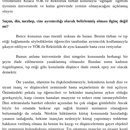
verilmesidir. Kısaca YÖK ve Rektörlük türban konusuyla “uğraşan” öğretim
üyesinin üniversitede ve kamu görevinde yerinin olmayacağını açıklamış
oluyor.
Suçun, din, mezhep, cins ayrımcılığı olarak belirlenmiş olması ilginç değil
mi?
Bence konunun esas önemli noktası da burası. Benim türban ve tıp
etiği bağlamında söylediklerim öğrenciler tarafından ayrımcılık kodlamasıyla
şikayet ediliyor ve YÖK ile Rektörlük de aynı kanaatle bana ceza veriyorlar.
Bunun anlamı üniversitede dini simgeler konusunda herhangi bir
şeyin ifade edilmesinin yasaklanmış olmasıdır. Bundan sonra kadının
özgürleşmesi, tıp etiği gibi konularda düşünce ifade etmek epey zor olacak
demektir.
Öte yandan, idarenin bu ilişkilendirmesiyle, hekimlerin kendi dini ve
siyasi inanç ve düşünceleri zemininde hasta seçmelerinin de önü açılıyor.
Önümüzdeki pekala tıp öğrencileri ve hekimler inançlarına aykırı olduğu
gerekçesiyle, karşı cinsten hastaları muayene ve tedavi etme istemeyebilirler.
Dini referanslarla hareket edenler açısından bu çok olağan görülebilir. Ancak
böyle bir ortamda herkese eşit sağlık hizmeti sunmanın olanağının
bulunmadığı da ortada. Nitekim hükümetin kürtaj konusunda hazırladığı
yasanın taslağında, hekime inançları nedeniyle kürtaj yaptırmayı reddetme
hakkının verilmiş olması da benim bu kaygı ve düşüncelerimin gayet objektif
bir zemininin bulunduğunu gösteriyor. Tıp ortamına inançlar ve siyaset kural