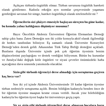
Açıkçası türbanla özgürlük olmaz. Türban savunusu özgürlük hareketi
olarak görülemez. Kadınla erkeğin ayrı normlar çerçevesinde yaşaması
gerektiğini savunan bir simge, hareket özgürlükçü olarak nitelenebilir mi ?
Öğrencilerin sizi şikâyet etmesiyle başlayan süreçten bu güne kadar,
bu konuda yalnız kaldığınızı düşünüyor musunuz?
Hayır. Öncelikle Akdeniz Üniversitesi Öğretim Elemanları Derneği
sahip çıktı bana. Zaten Derneğin son iki yıldır konuyla aktif olarak ilgilendiği
de herkes tarafından biliniyor. Eş zamanlı olarak Üniversite Konseyleri
Derneği’nden destek geldi. Arkasından Türk Tabip Birliği desteğini açıkladı.
Bunların dışında Üniversite içinde pek çok öğretim üyesinin benim
düşüncelerimi paylaştığını ve destek verdiğini biliyorum. Bütün bu kurumlar
ve Antalya’daki değişik kitle örgütleri ve siyasi çevreler önümüzdeki hafta
açacağımız dava sırasında yanımızda olacaklar.
Sizin gibi türbanlı öğrenciyi derse almadığı için soruşturma geçiren
kaç hoca var?
Son iki yıl içinde Akdeniz Üniversitesinde 10 kadar öğretim üyesine
türban nedeniyle soruşturma açıldı. Benim bildiğim kadarıyla benden önce de
bir öğretim üyesine maaştan kesme cezası verildi. Ancak yine bilebildiğim
kadarıyla bu öğretim üyesi başka bir üniversiteye geçiş yaptı.
Siz ve sizin gibi türbanlı öğrencileri derse almayan hocalara karşı