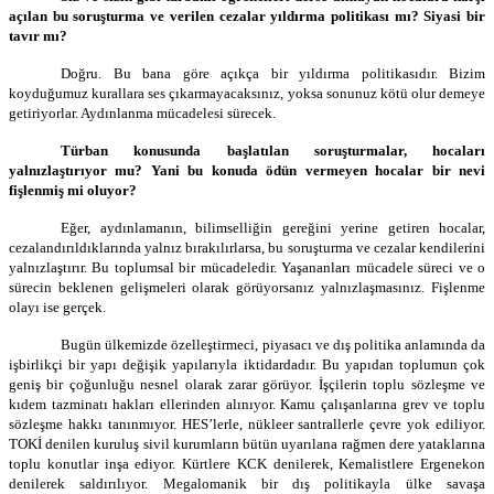
açılan bu soruşturma ve verilen cezalar yıldırma politikası mı? Siyasi bir
tavır mı?
Doğru. Bu bana göre açıkça bir yıldırma politikasıdır. Bizim
koyduğumuz kurallara ses çıkarmayacaksınız, yoksa sonunuz kötü olur demeye
getiriyorlar. Aydınlanma mücadelesi sürecek.
Türban konusunda başlatılan soruşturmalar, hocaları
yalnızlaştırıyor mu? Yani bu konuda ödün vermeyen hocalar bir nevi
fişlenmiş mi oluyor?
Eğer, aydınlamanın, bilimselliğin gereğini yerine getiren hocalar,
cezalandırıldıklarında yalnız bırakılırlarsa, bu soruşturma ve cezalar kendilerini
yalnızlaştırır. Bu toplumsal bir mücadeledir. Yaşananları mücadele süreci ve o
sürecin beklenen gelişmeleri olarak görüyorsanız yalnızlaşmasınız. Fişlenme
olayı ise gerçek.
Bugün ülkemizde özelleştirmeci, piyasacı ve dış politika anlamında da
işbirlikçi bir yapı değişik yapılarıyla iktidardadır. Bu yapıdan toplumun çok
geniş bir çoğunluğu nesnel olarak zarar görüyor. İşçilerin toplu sözleşme ve
kıdem tazminatı hakları ellerinden alınıyor. Kamu çalışanlarına grev ve toplu
sözleşme hakkı tanınmıyor. HES’lerle, nükleer santrallerle çevre yok ediliyor.
TOKİ denilen kuruluş sivil kurumların bütün uyarılana rağmen dere yataklarına
toplu konutlar inşa ediyor. Kürtlere KCK denilerek, Kemalistlere Ergenekon
denilerek saldırılıyor. Megalomanik bir dış politikayla ülke savaşa