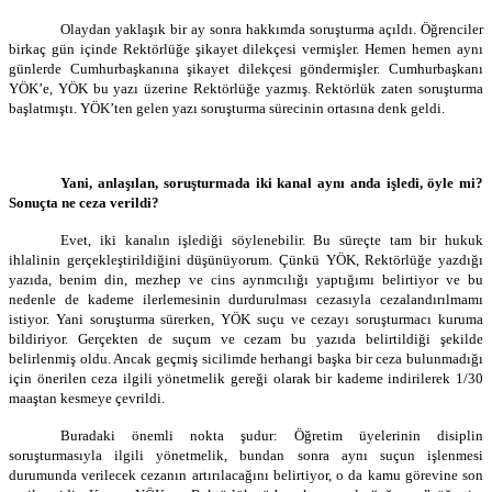
Olaydan yaklaşık bir ay sonra hakkımda soruşturma açıldı. Öğrenciler
birkaç gün içinde Rektörlüğe şikayet dilekçesi vermişler. Hemen hemen aynı
günlerde Cumhurbaşkanına şikayet dilekçesi göndermişler. Cumhurbaşkanı
YÖK’e, YÖK bu yazı üzerine Rektörlüğe yazmış. Rektörlük zaten soruşturma
başlatmıştı. YÖK’ten gelen yazı soruşturma sürecinin ortasına denk geldi.
Yani, anlaşılan, soruşturmada iki kanal aynı anda işledi, öyle mi?
Sonuçta ne ceza verildi?
Evet, iki kanalın işlediği söylenebilir. Bu süreçte tam bir hukuk
ihlalinin gerçekleştirildiğini düşünüyorum. Çünkü YÖK, Rektörlüğe yazdığı
yazıda, benim din, mezhep ve cins ayrımcılığı yaptığımı belirtiyor ve bu
nedenle de kademe ilerlemesinin durdurulması cezasıyla cezalandırılmamı
istiyor. Yani soruşturma sürerken, YÖK suçu ve cezayı soruşturmacı kuruma
bildiriyor. Gerçekten de suçum ve cezam bu yazıda belirtildiği şekilde
belirlenmiş oldu. Ancak geçmiş sicilimde herhangi başka bir ceza bulunmadığı
için önerilen ceza ilgili yönetmelik gereği olarak bir kademe indirilerek 1/30
maaştan kesmeye çevrildi.
Buradaki önemli nokta şudur: Öğretim üyelerinin disiplin
soruşturmasıyla ilgili yönetmelik, bundan sonra aynı suçun işlenmesi
durumunda verilecek cezanın artırılacağını belirtiyor, o da kamu görevine son