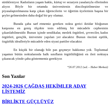
sürükleniyor. Kadınların yaşam hakkı, kürtaj ve sezaryen yasalarıyla ellerinden
alıyor. Böyle bir ortamda üniversitenin dincileştirilmesine ve
piyasalaştırılmasına karşı çıkan öğrencilerin ve öğretim üyelerinin başına bir
şeyler gelmesinden daha doğal bir şey olamaz.
Burada çaba sarf etmemiz gereken nokta gerici iktidar bloğunun
karşısına en geniş ölçekte tesis edilmiş bir mücadele cephesinin
çıkarılabilmesidir. Bunun içinde sendikalar, meslek örgütleri, çevreciler, kadın
örgütleri, gençlik, üniversite yapıları yer alacaktır. Bunun öncüsü eşitlik,
özgürlük idealleriyle mücadele eden siyasi partiler olacaktır.
En küçük bir olanağı bile pas geçmeye hakkımız yok. Toplumsal
yaşamın bütün noktalarında halk sınıfların örgütlülüğünü en ileri noktaya
çıkaracak yönde çaba göstermemiz gerekiyor.
*26.07.2012
(soL – Haber Merkezi)
Son Yazılar
2024-2026 ÇAĞDAŞ HEKİMLER ADAY
LİSTEMİZ
BİRLİKTE GÜÇLÜYÜZ