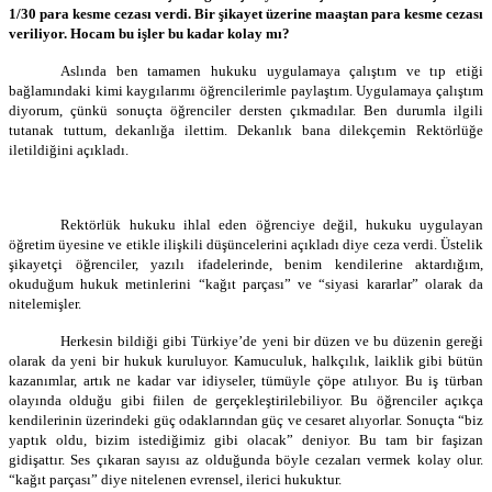
1/30 para kesme cezası verdi. Bir şikayet üzerine maaştan para kesme cezası
veriliyor. Hocam bu işler bu kadar kolay mı?
Aslında ben tamamen hukuku uygulamaya çalıştım ve tıp etiği
bağlamındaki kimi kaygılarımı öğrencilerimle paylaştım. Uygulamaya çalıştım
diyorum, çünkü sonuçta öğrenciler dersten çıkmadılar. Ben durumla ilgili
tutanak tuttum, dekanlığa ilettim. Dekanlık bana dilekçemin Rektörlüğe
iletildiğini açıkladı.
Rektörlük hukuku ihlal eden öğrenciye değil, hukuku uygulayan
öğretim üyesine ve etikle ilişkili düşüncelerini açıkladı diye ceza verdi. Üstelik
şikayetçi öğrenciler, yazılı ifadelerinde, benim kendilerine aktardığım,
okuduğum hukuk metinlerini “kağıt parçası” ve “siyasi kararlar” olarak da
nitelemişler.
Herkesin bildiği gibi Türkiye’de yeni bir düzen ve bu düzenin gereği
olarak da yeni bir hukuk kuruluyor. Kamuculuk, halkçılık, laiklik gibi bütün
kazanımlar, artık ne kadar var idiyseler, tümüyle çöpe atılıyor. Bu iş türban
olayında olduğu gibi fiilen de gerçekleştirilebiliyor. Bu öğrenciler açıkça
kendilerinin üzerindeki güç odaklarından güç ve cesaret alıyorlar. Sonuçta “biz
yaptık oldu, bizim istediğimiz gibi olacak” deniyor. Bu tam bir faşizan
gidişattır. Ses çıkaran sayısı az olduğunda böyle cezaları vermek kolay olur.
“kağıt parçası” diye nitelenen evrensel, ilerici hukuktur.