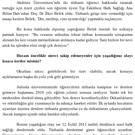
Akdeniz Üniversitesi’nde iki türbanlı öğrenci hakkında tutanak
tuttuğu için üzeri çizilen son öğretim üyesi Tıp Fakültesi Halk Sağlığı Ana
Bilim Dalı’ndan Doç. Dr. İlker Belek oldu. Türbanlı girişe izin vermediği için
maaşı kesilen Belek, ‘Din, mezhep, cins ayrımcılığı’ yapmakla suçlanıyor.
Bu konu hakkında röportaj yaptığımız Belek önemli bir noktaya
parmak basıyor: “Bu cezanın ardından tekrar türban konusunda soruşturma
alırsam bu kez cezam memurluktan atılmaya kadar gidiyor. Yani bizlere bir nevi
artık bu işlerden elini eteği çek deniyor.”
Hocam öncelikle süreci takip edemeyenler için yaşadığınız olayı
kısaca özetler misiniz?
Okurlara sıkıcı gelebilecek bir özet olabilir, ancak konuyu
açıklamanın başka da yolu yok gibi görünüyor.
Aslında üniversitemizde öğrencilerin türbanla kampüse ve derslere
girmeye başlaması 2010 yılı eğitim yılının sonuna rastlıyor. Sanki tek bir
merkezden direktif almış gibiydiler. Son derece koordineliydiler. Dekanlıkların
ve rektörlüğün göz yummasıyla da rahatça hareket ettiler. İlk aylarda hocaların
uyarıları üzerine derslere türbanla girmiyorlar ya da türbanlarını çıkarıyorlardı.
Ancak kampus içinde rahat hareket ediyorlardı.
Benim yaşadığım olay ise 12 Eylül 2011 tarihli dördüncü sınıf halk
sağlığı derslerinde oldu. Türbanla derslerime giren öğrencileri uyardım.