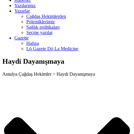
Haberler
cort
Yazılarımız
Yazarlar
Çağdaş Hekimlerden
Polemiklerimiz
Sağlık poiltikaları
Seçme yazılar
ş
Gazette
Hafıza
giriş
Lö Gazete Dö La Medicine
Haydi Dayanışmaya
Antalya Çağdaş Hekimler > Haydi Dayanışmaya
giriş
ş
giriş
abet