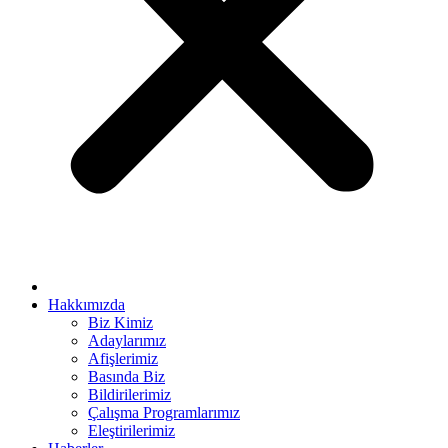
cort bayan
panel
panel
iriş
ew
Hakkımızda
Biz Kimiz
Adaylarımız
Afişlerimiz
Forum
Basında Biz
rt
Bildirilerimiz
Çalışma Programlarımız
ş
Eleştirilerimiz