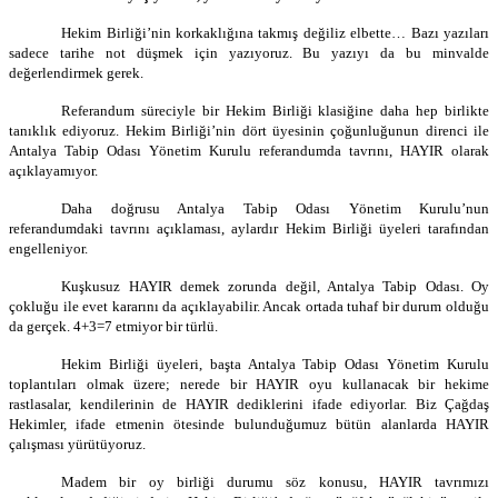
Hekim Birliği’nin korkaklığına takmış değiliz elbette… Bazı yazıları
sadece tarihe not düşmek için yazıyoruz. Bu yazıyı da bu minvalde
değerlendirmek gerek.
Referandum süreciyle bir Hekim Birliği klasiğine daha hep birlikte
tanıklık ediyoruz. Hekim Birliği’nin dört üyesinin çoğunluğunun direnci ile
Antalya Tabip Odası Yönetim Kurulu referandumda tavrını, HAYIR olarak
açıklayamıyor.
Daha doğrusu Antalya Tabip Odası Yönetim Kurulu’nun
referandumdaki tavrını açıklaması, aylardır Hekim Birliği üyeleri tarafından
engelleniyor.
Kuşkusuz HAYIR demek zorunda değil, Antalya Tabip Odası. Oy
çokluğu ile evet kararını da açıklayabilir. Ancak ortada tuhaf bir durum olduğu
da gerçek. 4+3=7 etmiyor bir türlü.
Hekim Birliği üyeleri, başta Antalya Tabip Odası Yönetim Kurulu
toplantıları olmak üzere; nerede bir HAYIR oyu kullanacak bir hekime
rastlasalar, kendilerinin de HAYIR dediklerini ifade ediyorlar. Biz Çağdaş
Hekimler, ifade etmenin ötesinde bulunduğumuz bütün alanlarda HAYIR
çalışması yürütüyoruz.
Madem bir oy birliği durumu söz konusu, HAYIR tavrımızı