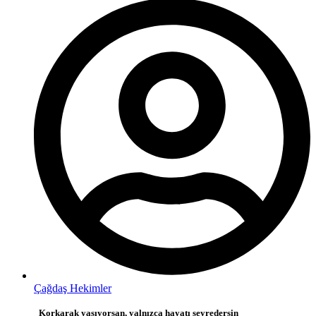
Çağdaş Hekimler
Korkarak yaşıyorsan, yalnızca hayatı seyredersin