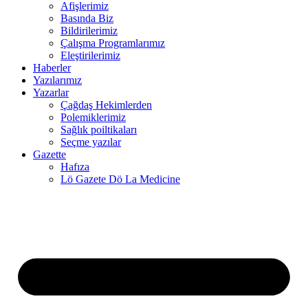
Afişlerimiz
Basında Biz
cklink panel
Bildirilerimiz
Çalışma Programlarımız
cklink panel
Eleştirilerimiz
Haberler
cklink panel
Yazılarımız
cklink
Yazarlar
Çağdaş Hekimlerden
cklink panel
Polemiklerimiz
Sağlık poiltikaları
cklink panel
Seçme yazılar
Gazette
cklink panel
Hafıza
Lö Gazete Dö La Medicine
cklink panel
cklink panel
cklink panel
cklink panel
cklink panel
cklink panel