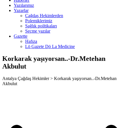
Haberler
panca escort
Yazılarımız
Yazarlar
rsbahis
Çağdaş Hekimlerden
Polemiklerimiz
liganbet
Sağlık poiltikaları
Seçme yazılar
obet giriş
Gazette
Hafıza
liganbet giriş
Lö Gazete Dö La Medicine
xbet
Korkarak yaşıyorsan..-Dr.Metehan
jobet
Akbulut
rsbahis giriş
Antalya Çağdaş Hekimler > Korkarak yaşıyorsan..-Dr.Metehan
obet giriş
Akbulut
jobet
liganbet giriş
casino
andpashabet