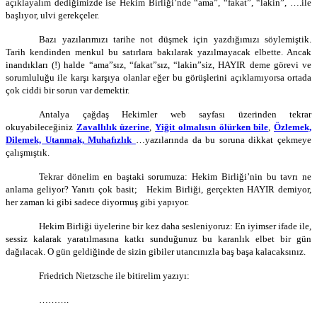
açıklayalım dediğimizde ise Hekim Birliği’nde “ama”, “fakat”, “lakin”, ….ile
başlıyor, ulvi gerekçeler.
Bazı yazılarımızı tarihe not düşmek için yazdığımızı söylemiştik.
Tarih kendinden menkul bu satırlara bakılarak yazılmayacak elbette. Ancak
inandıkları (!) halde
“ama”sız, “fakat”sız, “lakin”siz, HAYIR deme görevi ve
sorumluluğu ile karşı karşıya olanlar eğer bu görüşlerini açıklamıyorsa ortada
çok ciddi bir sorun var demektir.
Antalya çağdaş Hekimler web sayfası üzerinden tekrar
okuyabileceğiniz
Zavallılık üzerine
,
Yiğit olmalısın ölürken bile
,
Özlemek,
Dilemek, Utanmak, Muhafızlık
…yazılarında da bu soruna dikkat çekmeye
çalışmıştık.
Tekrar dönelim en baştaki sorumuza: Hekim Birliği’nin bu tavrı ne
anlama geliyor? Yanıtı çok basit; Hekim Birliği, gerçekten HAYIR demiyor,
her zaman ki gibi sadece diyormuş gibi yapıyor.
Hekim Birliği üyelerine bir kez daha sesleniyoruz: En iyimser ifade ile,
sessiz kalarak yaratılmasına katkı sunduğunuz bu karanlık elbet bir gün
dağılacak. O gün geldiğinde de sizin gibiler utancınızla baş başa kalacaksınız.
Friedrich Nietzsche ile bitirelim yazıyı:
……….