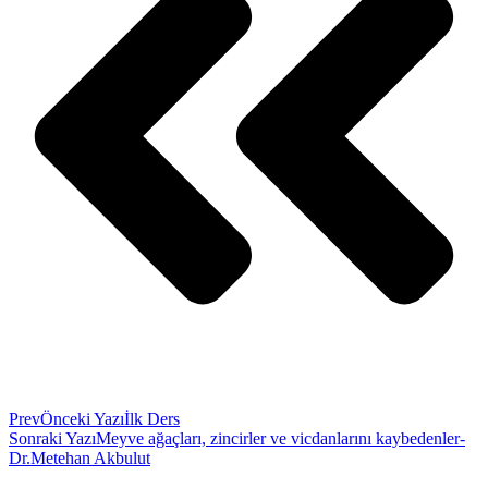
Prev
Önceki Yazı
İlk Ders
Sonraki Yazı
Meyve ağaçları, zincirler ve vicdanlarını kaybedenler-
Dr.Metehan Akbulut