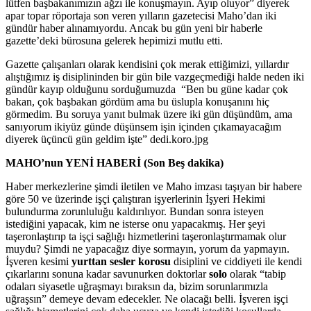
lütfen başbakanımızın ağzı ile konuşmayın. Ayıp oluyor” diyerek
apar topar röportaja son veren yılların gazetecisi Maho’dan iki
gündür haber alınamıyordu. Ancak bu gün yeni bir haberle
gazette’deki bürosuna gelerek hepimizi mutlu etti.
Gazette çalışanları olarak kendisini çok merak ettiğimizi, yıllardır
alıştığımız iş disiplininden bir gün bile vazgeçmediği halde neden iki
gündür kayıp olduğunu sorduğumuzda “Ben bu güne kadar çok
bakan, çok başbakan gördüm ama bu üslupla konuşanını hiç
görmedim. Bu soruya yanıt bulmak üzere iki gün düşündüm, ama
sanıyorum ikiyüz günde düşünsem işin içinden çıkamayacağım
diyerek üçüncü gün geldim işte” dedi.koro.jpg
MAHO’nun YENİ HABERİ (Son Beş dakika)
Haber merkezlerine şimdi iletilen ve Maho imzası taşıyan bir habere
göre 50 ve üzerinde işçi çalıştıran işyerlerinin İşyeri Hekimi
bulundurma zorunluluğu kaldırılıyor. Bundan sonra isteyen
istediğini yapacak, kim ne isterse onu yapacakmış. Her şeyi
taşeronlaştırıp ta işçi sağlığı hizmetlerini taşeronlaştırmamak olur
muydu? Şimdi ne yapacağız diye sormayın, yorum da yapmayın.
İşveren kesimi
yurttan sesler korosu
disiplini ve ciddiyeti ile kendi
çıkarlarını sonuna kadar savunurken doktorlar
solo
olarak “tabip
odaları siyasetle uğraşmayı bıraksın da, bizim sorunlarımızla
uğraşsın” demeye devam edecekler. Ne olacağı belli. İşveren işçi