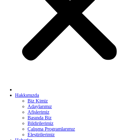
rya escort bayan
link panel
link panel
link giriş
bet
per view
o
casino
sino
Hakkımızda
Biz Kimiz
et
Adaylarımız
Afişlerimiz
bom
Basında Biz
ing Forum
Bildirilerimiz
Çalışma Programlarımız
s escort
Eleştirilerimiz