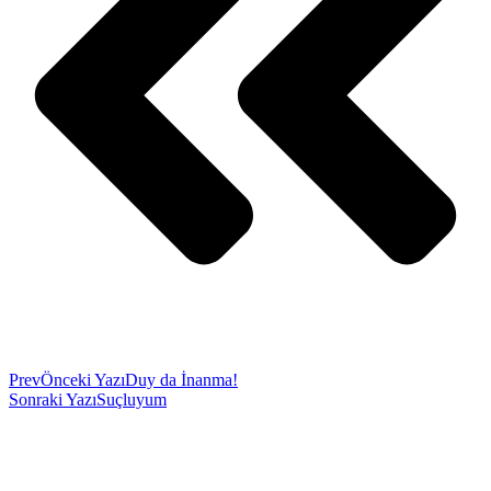
Prev
Önceki Yazı
Duy da İnanma!
Sonraki Yazı
Suçluyum