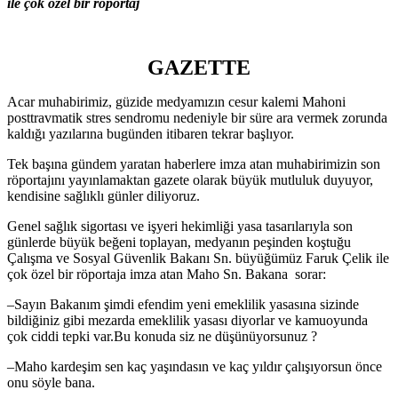
ile çok özel bir röportaj
GAZETTE
Acar muhabirimiz, güzide medyamızın cesur kalemi Mahoni
posttravmatik stres sendromu nedeniyle bir süre ara vermek zorunda
kaldığı yazılarına bugünden itibaren tekrar başlıyor.
Tek başına gündem yaratan haberlere imza atan muhabirimizin son
röportajını yayınlamaktan gazete olarak büyük mutluluk duyuyor,
kendisine sağlıklı günler diliyoruz.
Genel sağlık sigortası ve işyeri hekimliği yasa tasarılarıyla son
günlerde büyük beğeni toplayan, medyanın peşinden koştuğu
Çalışma ve Sosyal Güvenlik Bakanı Sn. büyüğümüz Faruk Çelik ile
çok özel bir röportaja imza atan Maho Sn. Bakana sorar:
–Sayın Bakanım şimdi efendim yeni emeklilik yasasına sizinde
bildiğiniz gibi mezarda emeklilik yasası diyorlar ve kamuoyunda
çok ciddi tepki var.Bu konuda siz ne düşünüyorsunuz ?
–Maho kardeşim sen kaç yaşındasın ve kaç yıldır çalışıyorsun önce
onu söyle bana.