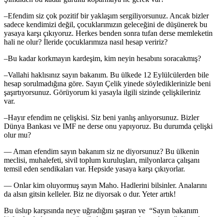
–Efendim siz çok pozitif bir yaklaşım sergiliyorsunuz. Ancak bizler
sadece kendimizi değil, çocuklarımızın geleceğini de düşünerek bu
yasaya karşı çıkıyoruz. Herkes benden sonra tufan derse memleketin
hali ne olur? İleride çocuklarımıza nasıl hesap veririz?
–Bu kadar korkmayın kardeşim, kim neyin hesabını soracakmış?
–Vallahi haklısınız sayın bakanım. Bu ülkede 12 Eylülcülerden bile
hesap sorulmadığına göre. Sayın Çelik yinede söylediklerinizle beni
şaşırtıyorsunuz. Görüyorum ki yasayla ilgili sizinde çelişkileriniz
var.
–Hayır efendim ne çelişkisi. Siz beni yanlış anlıyorsunuz. Bizler
Dünya Bankası ve IMF ne derse onu yapıyoruz. Bu durumda çelişki
olur mu?
— Aman efendim sayın bakanım siz ne diyorsunuz? Bu ülkenin
meclisi, muhalefeti, sivil toplum kuruluşları, milyonlarca çalışanı
temsil eden sendikaları var. Hepside yasaya karşı çıkıyorlar.
— Onlar kim oluyormuş sayın Maho. Hadlerini bilsinler. Analarını
da alsın gitsin kelleler. Biz ne diyorsak o dur. Yeter artık!
Bu üslup karşısında neye uğradığını şaşıran ve “Sayın bakanım