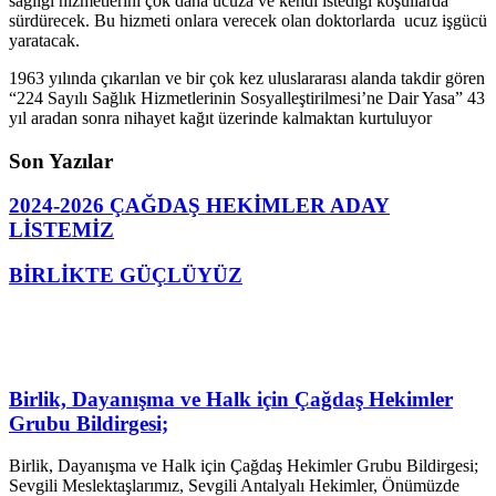
sağlığı hizmetlerini çok daha ucuza ve kendi istediği koşullarda
sürdürecek. Bu hizmeti onlara verecek olan doktorlarda ucuz işgücü
yaratacak.
1963 yılında çıkarılan ve bir çok kez uluslararası alanda takdir gören
“224 Sayılı Sağlık Hizmetlerinin Sosyalleştirilmesi’ne Dair Yasa” 43
yıl aradan sonra nihayet kağıt üzerinde kalmaktan kurtuluyor
Son Yazılar
2024-2026 ÇAĞDAŞ HEKİMLER ADAY
LİSTEMİZ
BİRLİKTE GÜÇLÜYÜZ
Birlik, Dayanışma ve Halk için Çağdaş Hekimler
Grubu Bildirgesi;
Birlik, Dayanışma ve Halk için Çağdaş Hekimler Grubu Bildirgesi;
Sevgili Meslektaşlarımız, Sevgili Antalyalı Hekimler, Önümüzde