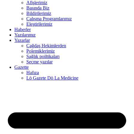
Afişlerimiz
Basında Biz
link panel
Bildirilerimiz
Çalışma Programlarımız
link panel
Eleştirilerimiz
Haberler
link panel
Yazılarımız
link
Yazarlar
Çağdaş Hekimlerden
link panel
Polemiklerimiz
Sağlık poiltikaları
link panel
Seçme yazılar
Gazette
link panel
Hafıza
Lö Gazete Dö La Medicine
link panel
link panel
link panel
link panel
link panel
link panel