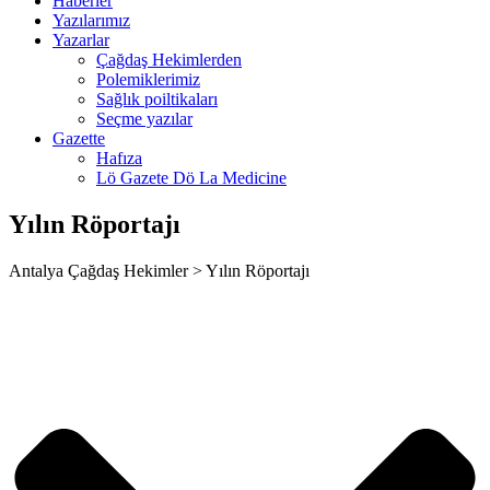
Haberler
rk giriş
Yazılarımız
Yazarlar
nca escort
Çağdaş Hekimlerden
Polemiklerimiz
bahis
Sağlık poiltikaları
Seçme yazılar
ganbet
Gazette
Hafıza
ganbet
Lö Gazete Dö La Medicine
anbet giriş
Yılın Röportajı
t
Antalya Çağdaş Hekimler > Yılın Röportajı
et
anbet giriş
al
ark
et giriş
sino