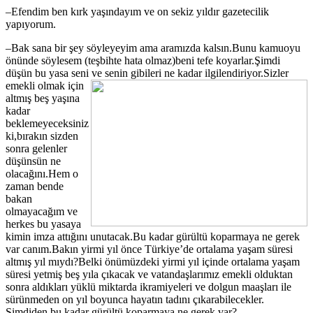
–Efendim ben kırk yaşındayım ve on sekiz yıldır gazetecilik
yapıyorum.
–Bak sana bir şey söyleyeyim ama aramızda kalsın.Bunu kamuoyu
önünde söylesem (teşbihte hata olmaz)beni tefe koyarlar.Şimdi
düşün bu yasa seni ve senin gibileri ne
kadar ilgilendiriyor.Sizler
emekli olmak için
altmış beş yaşına
kadar
beklemeyeceksiniz
ki,bırakın sizden
sonra gelenler
düşünsün ne
olacağını.Hem o
zaman bende
bakan
olmayacağım ve
herkes bu yasaya
kimin imza attığını unutacak.Bu kadar gürültü koparmaya ne gerek
var canım.Bakın yirmi yıl önce Türkiye’de ortalama yaşam süresi
altmış yıl mıydı?Belki önümüzdeki yirmi yıl içinde ortalama yaşam
süresi yetmiş beş yıla çıkacak ve vatandaşlarımız emekli olduktan
sonra aldıkları yüklü miktarda ikramiyeleri ve dolgun maaşları ile
sürünmeden on yıl boyunca hayatın tadını çıkarabilecekler.
Şimdiden bu kadar gürültü koparmaya ne gerek var?