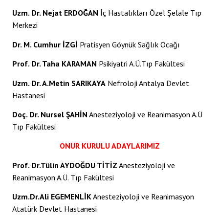
acklink panel
Uzm. Dr. Nejat ERDOĞAN
İç Hastalıkları Özel Şelale Tıp
acklink panel
Merkezi
acklink satın al
Dr. M. Cumhur İZGİ
Pratisyen Göynük Sağlık Ocağı
acklink satın al
Prof. Dr. Taha KARAMAN
Psikiyatri A.Ü.Tıp Fakültesi
acklink panel
Uzm. Dr. A.Metin SARIKAYA
Nefroloji Antalya Devlet
Hastanesi
acklink panel
Doç. Dr. Nursel ŞAHİN
Anesteziyoloji ve Reanimasyon A.Ü
acklink panel
Tıp Fakültesi
acklink panel
ONUR KURULU ADAYLARIMIZ
acklink panel
Prof. Dr.Tülin AYDOĞDU TİTİZ
Anesteziyoloji ve
Reanimasyon A.Ü. Tıp Fakültesi
acklink panel
Uzm.Dr.Ali EGEMENLİK
Anesteziyoloji ve Reanimasyon
acklink panel
Atatürk Devlet Hastanesi