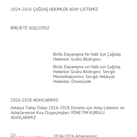
2024-2026 ÇAĞDAŞ HEKİMLER ADAY LİSTEMİZ
asal Oku
acklink
BİRLİKTE GÜÇLÜYÜZ
acklink panel
acklink panel
Birlik, Dayanışma Ve Halk Için Çağdaş
Hekimler Grubu Bildirgesi;
acklink panel
Birlik, Dayanışma ve Halk için Çağdaş
Hekimler Grubu Bildirgesi; Sevgili
acklink Panel
Meslektaşlarımız, Sevgili Antalyalı
Hekimler, Önümüzde
acklink
acklink
2026-2028 ADAYLARIMIZ
Antalya Tabip Odası 2026-2028 Dönemi için Aday Listemiz ve
acklink
Adaylarımızın Kısa Özgeçmişleri YÖNETİM KURULU
ADAYLARIMIZ
acklink panel
acklink panel
2024-2026 Adaylarımız