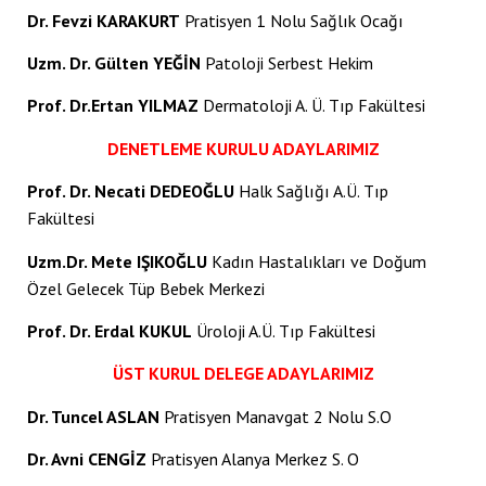
acklink panel
Dr. Fevzi KARAKURT
Pratisyen 1 Nolu Sağlık Ocağı
acklink panel
Uzm. Dr. Gülten YEĞİN
Patoloji Serbest Hekim
acklink panel
Prof. Dr.Ertan YILMAZ
Dermatoloji A. Ü. Tıp Fakültesi
acklink panel
DENETLEME KURULU ADAYLARIMIZ
acklink panel
Prof. Dr. Necati DEDEOĞLU
Halk Sağlığı A.Ü. Tıp
Fakültesi
acklink panel
Uzm.Dr. Mete IŞIKOĞLU
Kadın Hastalıkları ve Doğum
acklink panel
Özel Gelecek Tüp Bebek Merkezi
acklink panel
Prof. Dr. Erdal KUKUL
Üroloji A.Ü. Tıp Fakültesi
acklink panel
ÜST KURUL DELEGE ADAYLARIMIZ
acklink panel
Dr. Tuncel ASLAN
Pratisyen Manavgat 2 Nolu S.O
acklink panel
Dr. Avni CENGİZ
Pratisyen Alanya Merkez S. O
acklink panel