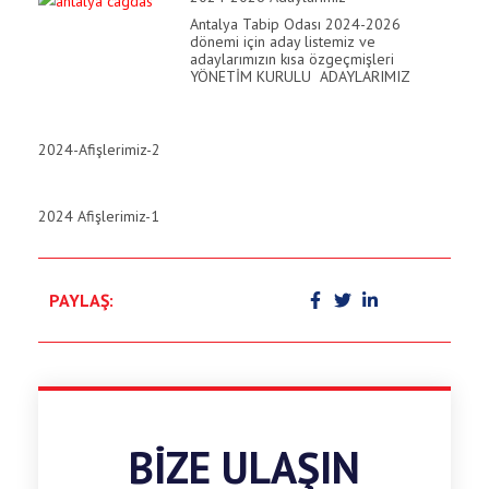
Antalya Tabip Odası 2024-2026
acklink
dönemi için aday listemiz ve
adaylarımızın kısa özgeçmişleri
YÖNETİM KURULU ADAYLARIMIZ
acklink
uy Hacklink
2024-Afişlerimiz-2
acklink
acklink
2024 Afişlerimiz-1
acklink satın al
acklink panel
PAYLAŞ:
acklink panel
acklink panel
acklink panel
BIZE ULAŞIN
acklink panel