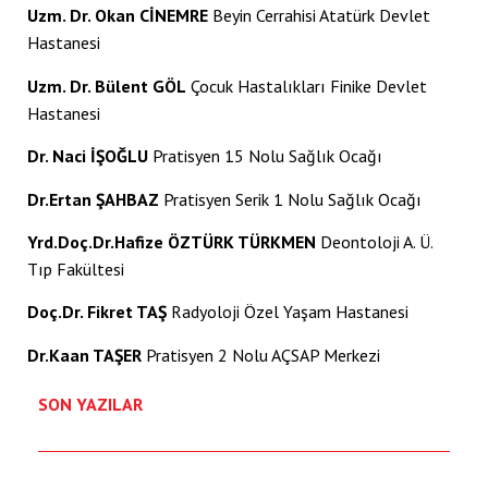
Uzm. Dr. Okan CİNEMRE
Beyin Cerrahisi Atatürk Devlet
Hastanesi
acklink panel
Uzm. Dr. Bülent GÖL
Çocuk Hastalıkları Finike Devlet
lluminati
Hastanesi
acklink
Dr. Naci İŞOĞLU
Pratisyen 15 Nolu Sağlık Ocağı
acklink Panel
Dr.Ertan ŞAHBAZ
Pratisyen Serik 1 Nolu Sağlık Ocağı
acklink
Yrd.Doç.Dr.Hafize ÖZTÜRK TÜRKMEN
Deontoloji A. Ü.
acklink Panel
Tıp Fakültesi
acklink
Doç.Dr. Fikret TAŞ
Radyoloji Özel Yaşam Hastanesi
asal oku
Dr.Kaan TAŞER
Pratisyen 2 Nolu AÇSAP Merkezi
acklink Panel
SON YAZILAR
acklink Panel
acklink panel