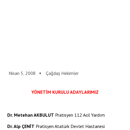
acklink panel
acklink panel
acklink panel
acklink panel
acklink panel
acklink panel
Nisan 5, 2008
Çağdaş Hekimler
acklink panel
acklink panel
YÖNETİM KURULU ADAYLARIMIZ
acklink panel
acklink panel
Dr. Metehan AKBULUT
Pratisyen 112 Acil Yardım
acklink panel
Dr. Alp ÇENİT
Pratisyen Atatürk Devlet Hastanesi