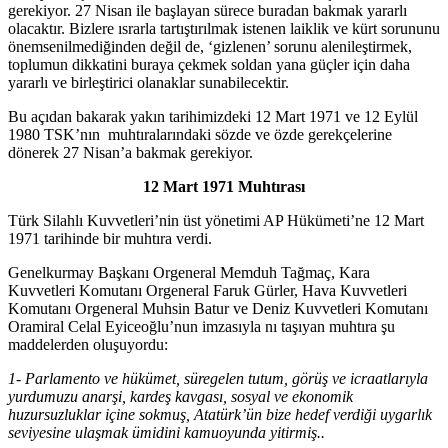
gerekiyor. 27 Nisan ile başlayan sürece buradan bakmak yararlı
olacaktır. Bizlere ısrarla tartıştırılmak istenen laiklik ve kürt sorununu
önemsenilmediğinden değil de, ‘gizlenen’ sorunu alenileştirmek,
toplumun dikkatini buraya çekmek soldan yana güçler için daha
yararlı ve birleştirici olanaklar sunabilecektir.
Bu açıdan bakarak yakın tarihimizdeki 12 Mart 1971 ve 12 Eylül
1980 TSK’nın muhtıralarındaki sözde ve özde gerekçelerine
dönerek 27 Nisan’a bakmak gerekiyor.
12 Mart 1971 Muhtırası
Türk Silahlı Kuvvetleri’nin üst yönetimi AP Hükümeti’ne 12 Mart
1971 tarihinde bir muhtıra verdi.
Genelkurmay Başkanı Orgeneral Memduh Tağmaç, Kara
Kuvvetleri Komutanı Orgeneral Faruk Gürler, Hava Kuvvetleri
Komutanı Orgeneral Muhsin Batur ve Deniz Kuvvetleri Komutanı
Oramiral Celal Eyiceoğlu’nun imzasıyla nı taşıyan muhtıra şu
maddelerden oluşuyordu:
1-
Parlamento ve hükümet, süregelen tutum, görüş ve icraatlarıyla
yurdumuzu anarşi, kardeş kavgası, sosyal ve ekonomik
huzursuzluklar içine sokmuş, Atatürk’ün bize hedef verdiği uygarlık
seviyesine ulaşmak ümidini kamuoyunda yitirmiş..