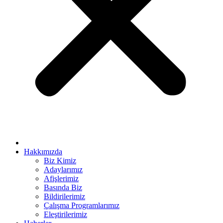
nel
nel
el
rt bayan
el
el
iş
usu
Hakkımızda
Biz Kimiz
Adaylarımız
Afişlerimiz
Basında Biz
Bildirilerimiz
Çalışma Programlarımız
Eleştirilerimiz