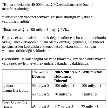
*Borsa endeksinin 46 000 ulaştığı*Özelleştirmelerde önemli
mesafeler alındığı
*Yurtdışından yabancı sermaye girişinin sürdüğü ve yabancı
yatırımların arttığı
*İhracatın attığı ve 90 milyar $ ulaştığı*Vb..
Burjuva ekonomistlerinin ortak değerlendirmesi; bu tablonun olumlu
olduğu ancak ekonominin tam olarak düzlüğü çıkmadığı ve küresel
gelişmelerden kolaylıkla etkilenebileceği, ekonominin kırılgan
yapısını sürdürdüğü şeklindedir.
Ekonomide laf kalabalığını bir yana bırakarak, üzerinde durulmayan
ya da pek söylenmeyen rakamlara yakından bakıldığında:
1923-2002
2002-2007 AKP
Artış miktarı
Dönemi
Hükümeti
Dönemi
İç Borç
90 milyar $
196 milyar $
106 milyar $
Kamu Dış Borcu
63 milyar $
70 milyar $
7 milyar $
Özel Sektör Dış
45 milyar $
117 milyar $
72 milyar $
Borcu