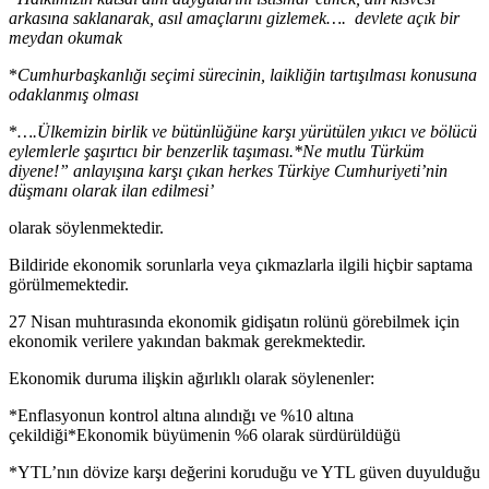
arkasına saklanarak, asıl amaçlarını gizlemek…. devlete açık bir
meydan okumak
*
Cumhurbaşkanlığı seçimi sürecinin, laikliğin tartışılması konusuna
odaklanmış olması
*
….Ülkemizin birlik ve bütünlüğüne karşı yürütülen yıkıcı ve bölücü
eylemlerle şaşırtıcı bir benzerlik taşıması.
*Ne mutlu Türküm
diyene!” anlayışına karşı çıkan herkes Türkiye Cumhuriyeti’nin
düşmanı olarak ilan edilmesi’
olarak söylenmektedir.
Bildiride ekonomik sorunlarla veya çıkmazlarla ilgili hiçbir saptama
görülmemektedir.
27 Nisan muhtırasında ekonomik gidişatın rolünü görebilmek için
ekonomik verilere yakından bakmak gerekmektedir.
Ekonomik duruma ilişkin ağırlıklı olarak söylenenler:
*Enflasyonun kontrol altına alındığı ve %10 altına
çekildiği*Ekonomik büyümenin %6 olarak sürdürüldüğü
*YTL’nın dövize karşı değerini koruduğu ve YTL güven duyulduğu