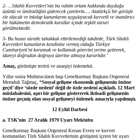
2-
…Silahlı Kuvvetleri’nin bu vahim ortam hakkında duyduğu
üzüntü ve ümitsizliğini giderecek çarelerin…. Atatürkçü bir görüşle
ele alacak ve inkılap kanunlarını uygulayacak kuvvetli ve inandırıcı
bir hükümetin demokratik kurallar içinde teşkili zaruri
görülmektedir.
3-
Bu husus süratle tahakkuk ettirilemediği takdirde, Türk Silahlı
Kuvvetleri kanunların kendisine vermiş olduğu Türkiye
Cumhuriyeti’ni korumak ve kollamak görevini yerine getirerek,
idareyi doğrudan doğruya üzerine almaya kararlıdır.’
Amaç,
görünüşte terörü ve anarşiyi önlemekti.
Yıllar sonra Muhtıracıların başı Genelkurmay Başkanı Orgeneral
Memduh Tağmaç,
“Sosyal gelişme ekonomik gelişmenin önüne
geçti’ diye
‘sözde nedeni’ değil de özde nedeni açıkladı. 12 Mart
müdahalesini, aşırı bir gelişme göstererek iktisadi gelişmenin
önüne geçmiş olan sosyal gelişmeyi önlemek amacıyla yapılmıştı.
12 Eylül Darbesi
a.
TSK’nin 27 Aralık 1979 Uyarı Mektubu
Genelkurmay Başkanı Orgeneral Kenan Evren ve kuvvet
komutanları Türk Silahlı Kuvvetlerinin görüşünü içeren bir uyarı