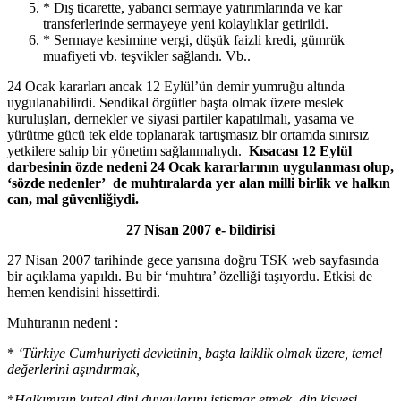
* Dış ticarette, yabancı sermaye yatırımlarında ve kar
transferlerinde sermayeye yeni kolaylıklar getirildi.
* Sermaye kesimine vergi, düşük faizli kredi, gümrük
muafiyeti vb. teşvikler sağlandı. Vb..
24 Ocak kararları ancak 12 Eylül’ün demir yumruğu altında
uygulanabilirdi. Sendikal örgütler başta olmak üzere meslek
kuruluşları, dernekler ve siyasi partiler kapatılmalı, yasama ve
yürütme gücü tek elde toplanarak tartışmasız bir ortamda sınırsız
yetkilere sahip bir yönetim sağlanmalıydı.
Kısacası 12 Eylül
darbesinin özde nedeni 24 Ocak kararlarının uygulanması olup,
‘sözde nedenler’ de muhtıralarda yer alan milli birlik ve halkın
can, mal güvenliğiydi.
27 Nisan 2007 e- bildirisi
27 Nisan 2007 tarihinde gece yarısına doğru TSK web sayfasında
bir açıklama yapıldı. Bu bir ‘muhtıra’ özelliği taşıyordu. Etkisi de
hemen kendisini hissettirdi.
Muhtıranın nedeni :
*
‘Türkiye Cumhuriyeti devletinin, başta laiklik olmak üzere, temel
değerlerini aşındırmak,
*
Halkımızın kutsal dini duygularını istismar etmek, din kisvesi