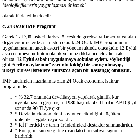
ideolojik fikirlerin yaygınlaşması önlemek’
olarak ifade edilmektedir.
c. 24 Ocak IMF Programı
Gerek 12 Eylül askeri darbesi öncesinde gerekse yıllar sonra yapılan
değerlendirmelerde asıl neden olarak 24 Ocak IMF programının
uygulanmasının ancak askeri bir yönetim altında olacağıdır. 12 Eylül
askeri darbesi bir bütün olarak ve biraz dikkatlice ele alınacak
olursa,
12 Eylül sabahı uygulamaya sokulan eylem, söylendiği
gibi “terör olaylarının” zorunlu kıldığı bir sonuç olmayıp,
ülkeyi küresel isteklere sınırsızca açan bir başlangıç olmuştur.
IMF tarafından hazırlanmış olan 24 Ocak
ekonomik istikrar
programı ile:
* % 32,7 oranında devalüasyon yapılarak günlük kur
uygulamasına geçilmiştir. 1980 başında 47 TL olan ABD $ yıl
sonunda 90 TL’ye çıktı.
* Devletin ekonomideki payını ve etkinliğini küçülten
önlemler uygulamaya kondu.
* KİT’lerdeki ve tarım ürünlerindeki destekler sınırlandırıldı.
* Enerji, ulaşım ve gübre dışındaki tüm sübvansiyonlar
kaldırıldı.