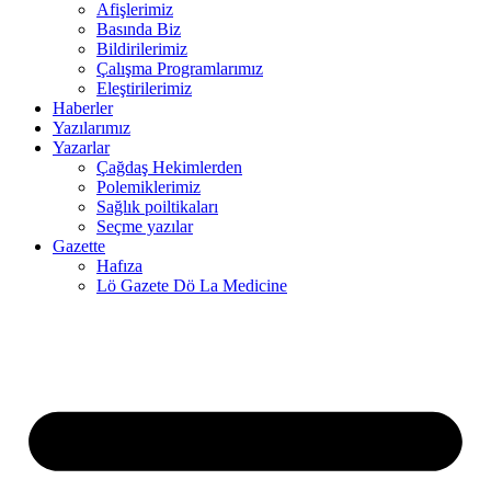
Afişlerimiz
Basında Biz
el
Bildirilerimiz
Çalışma Programlarımız
el
Eleştirilerimiz
Haberler
el
Yazılarımız
el
Yazarlar
Çağdaş Hekimlerden
el
Polemiklerimiz
Sağlık poiltikaları
el
Seçme yazılar
Gazette
Hafıza
Lö Gazete Dö La Medicine
el
el
el
el
el
el