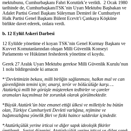
mektubunu, Cumhurbaşkanı Fahri Korutürk’e verildi. 2 Ocak 1980
tarihinde de, CumhurbaşkanıTSK’nin Uyarı Mektubu Başbakan ve
Adalet Partisi Genel Başkanı Süleyman Demirel ile Cumhuriyet
Halk Partisi Genel Başkanı Bülent Ecevit’i Çankaya Köşküne
birlikte davet ederek, onlara verdi.
b. 12 Eylül Askeri Darbesi
12 Eylülde yönetime el koyan TSK’nin Genel Kurmay Başkanı ve
Kuvvet Komutanlarından oluşan Milli Güvenlik Konseyi
Parlamento ve Hükümet feshederek yönetime el koydu.
Gerek 27 Aralık Uyarı Mektubu gerekse Milli Güvenlik Kurulu’nun
1 nolu bildirgesinde ki amacın
*
‘Devletimizin bekası, milli birliğin sağlanması, halkın mal ve can
güvenliğinin temini için; anarşi, terör ve bölücülüğe karşı….
Atatürkçü milli bir görüşle müştereken tedbirler ve çareler
aramaları kaçınılmaz bir zorunluk olarak görülmektedir.
*
Büyük Atatürk’ün bize emanet ettiği ülkesi ve milletiyle bu bütün
olan, Türkiye Cumhuriyeti Devleti varlığına, rejimine ve
bağımsızlığına yönelik fikri ve fiziki haince saldırılar içindedir.
*
Atatürkçülük yerine irticai ve diğer sapık ideolojik fikirler
üretilerek.. Şeriat düzenini Atatürkçülük yerine irticai ve diğer sapık