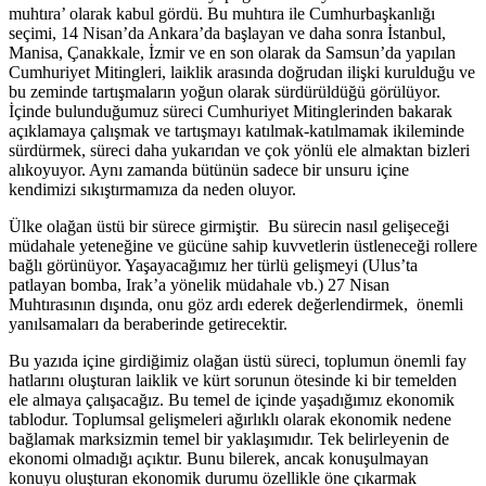
muhtıra’ olarak kabul gördü. Bu muhtıra ile Cumhurbaşkanlığı
seçimi, 14 Nisan’da Ankara’da başlayan ve daha sonra İstanbul,
Manisa, Çanakkale, İzmir ve en son olarak da Samsun’da yapılan
Cumhuriyet Mitingleri, laiklik arasında doğrudan ilişki kurulduğu ve
bu zeminde tartışmaların yoğun olarak sürdürüldüğü görülüyor.
İçinde bulunduğumuz süreci Cumhuriyet Mitinglerinden bakarak
açıklamaya çalışmak ve tartışmayı katılmak-katılmamak ikileminde
sürdürmek, süreci daha yukarıdan ve çok yönlü ele almaktan bizleri
alıkoyuyor. Aynı zamanda bütünün sadece bir unsuru içine
kendimizi sıkıştırmamıza da neden oluyor.
Ülke olağan üstü bir sürece girmiştir. Bu sürecin nasıl gelişeceği
müdahale yeteneğine ve gücüne sahip kuvvetlerin üstleneceği rollere
bağlı görünüyor. Yaşayacağımız her türlü gelişmeyi (Ulus’ta
patlayan bomba, Irak’a yönelik müdahale vb.) 27 Nisan
Muhtırasının dışında, onu göz ardı ederek değerlendirmek, önemli
yanılsamaları da beraberinde getirecektir.
Bu yazıda içine girdiğimiz olağan üstü süreci, toplumun önemli fay
hatlarını oluşturan laiklik ve kürt sorunun ötesinde ki bir temelden
ele almaya çalışacağız. Bu temel de içinde yaşadığımız ekonomik
tablodur. Toplumsal gelişmeleri ağırlıklı olarak ekonomik nedene
bağlamak marksizmin temel bir yaklaşımıdır. Tek belirleyenin de
ekonomi olmadığı açıktır. Bunu bilerek, ancak konuşulmayan
konuyu oluşturan ekonomik durumu özellikle öne çıkarmak