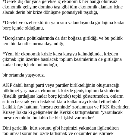
*Gerek dış dünyada gerekse iç ekonomik her hangi olumsuz
ekonomik gelişme domino taşı gibi tüm ekonomik alanları içine
alacak derin bir krize dönüşme potansiyeli taşıdığı,
*Devlet ve özel sektörün yanı sıra vatandaşın da gırtlağına kadar
borç içinde olduğunu,
*Borçlanma politikalarında da dar boğaza girildiği ve bu politik
tercihin kendi sınırına dayandığı,
*Yeni bir ekonomik krizle karşı karşıya kalındığında, krizden
çıkmak için üzerine basılacak toplum kesimlerinin de gırtlağına
kadar borç içinde bulunduğu,
bir ortamda yaşıyoruz.
AKP dahil hangi parti veya partiler birlikteliğinin oluşturacağı
hükümet yaşanacak ekonomik krizde geniş toplum kesimlerini
(üstelik gırtlağına kadar borç içinde) tepki göstertmeden, onların
sırtına basarak yeni fedakarlıklara katlanmayı kabul ettirebilir?
Laiklik fay hattının ‘meşru zeminde’ zorlanması ve PKK üzerinden
Kuzey Irakta ki gelişmeler ile Kerkük tartışmalarını ‘yaratılacak
meşru zeminin’ bu tablo ile bir ilişkisi var mıdır?
Dini gericilik, kürt sorunu gibi hepimizi yakından ilgilendiren
toplumsal sorunları özde tartışmak ve çözümler geliştirmek