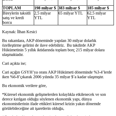
TOPLAM
198 milyar $
383 milyar $
185 milyar $
Bireylerin taksitli
2,5 milyar
65 milyar YTL
62,5 milyar
satış ve kredi
YTL
YTL
borcu
Kaynak: İlhan Kesici
Bu rakamlara, AKP döneminde yapılan 30 milyar dolarlık
özelleştirme gelirini de ilave edebiliriz. Bu takdirde AKP
Hükümetinin 5 yıllık iktidarında toplam borç 215 milyar dolara
ulaşmaktadır.
Cari açıkta ise;
Cari açığın GSYH’ya oranı AKP Hükümeti döneminde %3-4’lerde
iken %6-8’çıkarak 2006 yılında 35 milyar $’a kadar ulaşmıştır.
Bu ekonomik verilere göre,
*Küresel ekonomik gelişmelerden kolaylıkla etkilenecek ve son
derece kırılgan olduğu söylenen ekonomik yapı, dünya
ekonomistlerinin ifade ettikleri küresel krizin yakın dönemde
görülebileceğine ait işaretlerin olduğu,