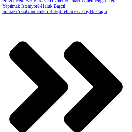
Prev
Önceki Yazı
PDC ve Hizmet Puanları Yönetmeliği İle Ne
Yapılmak İsteniyor?-Haluk Başçıl
Sonraki Yazı
Gündemleri Birleştirebilmek.-Eriş Bilaloğlu