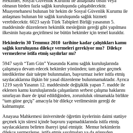
Hekimler, Sosyal Güvenlik Kurumu ile anlaşması olsun veya
olmasın birden fazla sağlık kuruluşunda çalışabilecektir.
Muayenehanesi bulunan bir hekim de Sosyal Güvenlik Kurumu ile
anlaşması bulunan bir sağlık kuruluşunda sağlık hizmeti
verebilecektir. 6023 sayılı Türk Tabipleri Birliği yasasının 5.
maddesinde düzenlenen hekimlik mesleğinin gereği gibi yapılması
ilkesinin hayata geçirilmesi ise bütün hekimler için temel kuraldır.
Hekimlerin 30 Temmuz 2010 tarihine kadar çalıştıkları kamu
sağlık kuruluşuna dilekçe vermeleri gerekiyor mu? Dilekçe
vermezlerse istifa etmiş sayılırlar mı?
5947 sayılı “Tam Gün” Yasasında Kamu sağlık kuruluşlarında
çalışmaya devam edecek hekimler yönünden; tam güne geçmek
istediklerine dair talepte bulunmaları, başvurmaz iseler istifa etmiş
sayılacaklarına ilişkin bir yasal düzenleme bulunmamaktadır. Ayrıca
1219 sayılı Yasanın 12. maddesinde değişiklik yapan 7. madde ile
eklenen kamu kuruluşlarında çalışanların serbest çalışma haklarını
sınırlayan ibare de iptal edildiğinden, zorunluluk olmamakla birlikte
“tam güne geçiş” amacıyla bir dilekçe verilmesinin gereği de
kalmamıştır.
Anayasa Mahkemesi üniversitede öğretim üyelerinin daimi statüye
geçmek için süresi içinde başvuru yapmadıklarında istifa etmiş
sayılacaklarını belirten ibareyi iptal etmiştir. Memur hekimlerin
dilekçe vermezlerse istifa etmiş sayılmaları ya da görevden