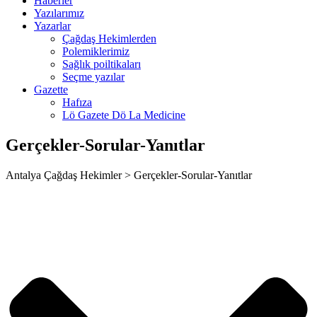
Haberler
a escort
Yazılarımız
Yazarlar
ahis
Çağdaş Hekimlerden
Polemiklerimiz
anbet
Sağlık poiltikaları
Seçme yazılar
t
Gazette
Hafıza
nbet giriş
Lö Gazete Dö La Medicine
Gerçekler-Sorular-Yanıtlar
t
Antalya Çağdaş Hekimler > Gerçekler-Sorular-Yanıtlar
his giriş
t
t
nbet giriş
ino
pashabet