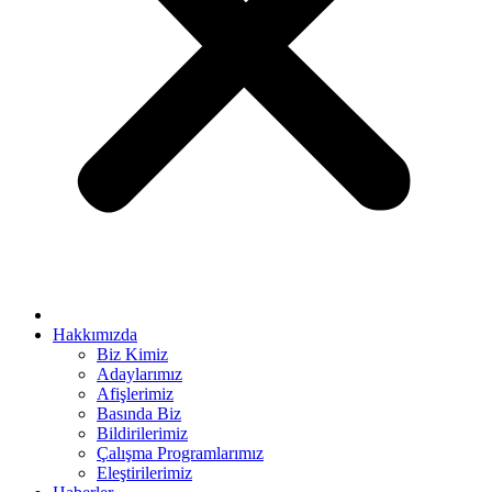
ya escort bayan
ink panel
ink panel
nk giriş
er view
t
ino
t
Hakkımızda
Biz Kimiz
anbet
Adaylarımız
Afişlerimiz
ng Forum
Basında Biz
 escort
Bildirilerimiz
Çalışma Programlarımız
t giriş
Eleştirilerimiz