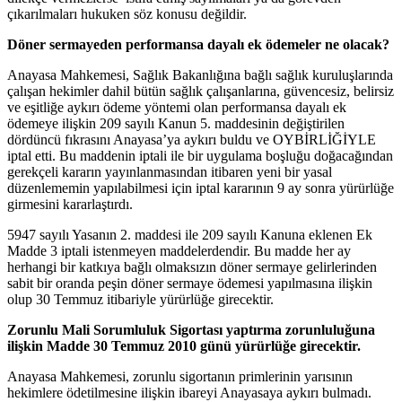
çıkarılmaları hukuken söz konusu değildir.
Döner sermayeden performansa dayalı ek ödemeler ne olacak?
Anayasa Mahkemesi, Sağlık Bakanlığına bağlı sağlık kuruluşlarında
çalışan hekimler dahil bütün sağlık çalışanlarına, güvencesiz, belirsiz
ve eşitliğe aykırı ödeme yöntemi olan performansa dayalı ek
ödemeye ilişkin 209 sayılı Kanun 5. maddesinin değiştirilen
dördüncü fıkrasını Anayasa’ya aykırı buldu ve OYBİRLİĞİYLE
iptal etti. Bu maddenin iptali ile bir uygulama boşluğu doğacağından
gerekçeli kararın yayınlanmasından itibaren yeni bir yasal
düzenlememin yapılabilmesi için iptal kararının 9 ay sonra yürürlüğe
girmesini kararlaştırdı.
5947 sayılı Yasanın 2. maddesi ile 209 sayılı Kanuna eklenen Ek
Madde 3 iptali istenmeyen maddelerdendir. Bu madde her ay
herhangi bir katkıya bağlı olmaksızın döner sermaye gelirlerinden
sabit bir oranda peşin döner sermaye ödemesi yapılmasına ilişkin
olup 30 Temmuz itibariyle yürürlüğe girecektir.
Zorunlu Mali Sorumluluk Sigortası yaptırma zorunluluğuna
ilişkin Madde 30 Temmuz 2010 günü yürürlüğe girecektir.
Anayasa Mahkemesi, zorunlu sigortanın primlerinin yarısının
hekimlere ödetilmesine ilişkin ibareyi Anayasaya aykırı bulmadı.