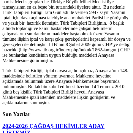
partisi Meclis grupları ile Türkiye Büyük Millet Meclisi üye
tamsayısının en az beşte biri tutarındaki üyelere aittir. Bu nedenle
Türk Tabipleri Birliği Tam Gün adı ile verilen 5947 sayılı Yasanın
iptali için dava açılması talebiyle ana muhalefet Partisi ile görüşmüş
ve yazılı bir hazırlık iletmiştir. Türk Tabipleri Birliğinin, 8 başlık
altında topladığı ve kamu hastanelerinde çalışan hekimlerin
çalışmalarını sınırlandıran maddeler başta olmak üzere Yasanın
tümüne ilişkin iptal ve karşı çıkış gerekçelerini kapsamlı bir dosya ve
gerekçeleri ile iletmiştir. TTB’nin 8 Şubat 2009 günü CHP’ye ilettiği
hazırlık. (http://www.ttb.org.tr/index.php/hukuk/1862-tamgun) CHP
ise bunlardan kendisinin uygun bulduğu maddeleri Anayasa
Mahkemesine götürmüştür.
Türk Tabipleri Birliği, iptal davası açılır açılmaz, Anayasa’nın 148.
maddesinde belirtilen yöntem uyarınca Mahkeme heyetine
açıklamada bulunmak üzere Anayasa Mahkemesine başvuruda
bulunmuştur. Bu talebin kabul edilmesi üzerine 14 Temmuz 2010
günü beş kişilik Türk Tabipleri Birliği heyeti, Anayasa
Mahkemesine iptali istenilen maddelere ilişkin görüşlerini ve
açıklamalarını sunmuştur.
Son Yazılar
2024-2026 ÇAĞDAŞ HEKİMLER ADAY
LİSTEMİZ