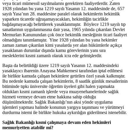
veya ticari mümessil sayılmalarını gerektiren faaliyetlerdir. Zaten
1928 yılından bu yana 1219 sayılı Yasanın 12. maddesinde de, 657
sayılı Yasa’nın 28. maddesine paralel olarak hekimlerin hekimlik
yaparken ticaretle uğraşamayacakları, hekimliğin tacirlikle
bağdaşmayacağı belirtilerek yasaklanmıştır. Böylece 1219 sayılı tıp
sanatlarının uygulanmasına dair yasa, 1965 yılında çıkarılan Devlet
Memurları Kanunundan çok önce hekimlik mesleğinin ticari faaliyet
olmadığını tanımlamıştır. Yine 1928 yılından bu yana hekimler
zaman zaman çıkarılan kimi yasalarda yer alan hükümlerle açıkça
yasaklanan durumlar dışında kamu görevlerinin yanı sıra
mesleklerini kısmi zamanlı olarak icra ede gelmişlerdir.
Başta da belirtildiği üzere 1219 sayılı Yasanın 12. maddesindeki
yasaklayıcı ibarenin Anayasa Mahkemesi tarafından iptal edilmesi
ile birlikte kamuda çalışan hekimlere getirilen özel yasak kalkmıştır.
Bu nedenle kamuda çalışan hekimlerin, 8 saatlik günlük mesailerinin
bitiminde tıpkı üniversite öğretim üyeleri gibi halen yapmakta
oldukları kısmi zamanlı işlerde veya muayenehanelerinde sağlık
hizmeti vermeye devam etme hakkına sahip olduğu
düşünülmektedir. Sağlık Bakanlığı’nın aksi yönde uygulama
işlemleri yapması halinde konunun yargıya taşınması ve yürütmeyi
durdurma istemi ile birlikte hukuka aykırılığın giderilmesi istenebilir.
Sağlık Bakanlığı kısmi çalışmaya devam eden hekimleri
memuriyetten atabilir mi?