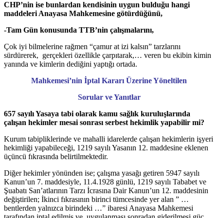
CHP’nin ise bunlardan kendisinin uygun bulduğu hangi
maddeleri Anayasa Mahkemesine götürdüğünü,
-Tam Gün konusunda TTB’nin çalışmalarını,
Çok iyi bilmelerine rağmen “çamur at izi kalsın” tarzlarını
sürdürerek, gerçekleri özellikle çarpıtarak,… veren bu ekibin kimin
yanında ve kimlerin dediğini yaptığı ortada.
Mahkemesi’nin İptal Kararı Üzerine Yöneltilen
Sorular ve Yanıtlar
657 sayılı Yasaya tabi olarak kamu sağlık kuruluşlarında
çalışan hekimler mesai sonrası serbest hekimlik yapabilir mi?
Kurum tabipliklerinde ve mahalli idarelerde çalışan hekimlerin işyeri
hekimliği yapabileceği, 1219 sayılı Yasanın 12. maddesine eklenen
üçüncü fıkrasında belirtilmektedir.
Diğer hekimler yönünden ise; çalışma yasağı getiren 5947 sayılı
Kanun’un 7. maddesiyle, 11.4.1928 günlü, 1219 sayılı Tababet ve
Şuabatı San’atlarının Tarzı İcrasına Dair Kanun’un 12. maddesinin
değiştirilen; İkinci fıkrasının birinci tümcesinde yer alan ” …
bentlerden yalnızca birindeki …” ibaresi Anayasa Mahkemesi
tarafından iptal edilmiş ve uygulanması sonradan giderilmesi güç