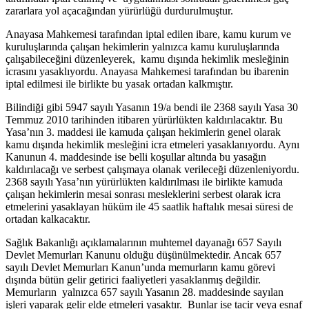
zararlara yol açacağından yürürlüğü durdurulmuştur.
Anayasa Mahkemesi tarafından iptal edilen ibare, kamu kurum ve
kuruluşlarında çalışan hekimlerin yalnızca kamu kuruluşlarında
çalışabileceğini düzenleyerek, kamu dışında hekimlik mesleğinin
icrasını yasaklıyordu. Anayasa Mahkemesi tarafından bu ibarenin
iptal edilmesi ile birlikte bu yasak ortadan kalkmıştır.
Bilindiği gibi 5947 sayılı Yasanın 19/a bendi ile 2368 sayılı Yasa 30
Temmuz 2010 tarihinden itibaren yürürlükten kaldırılacaktır. Bu
Yasa’nın 3. maddesi ile kamuda çalışan hekimlerin genel olarak
kamu dışında hekimlik mesleğini icra etmeleri yasaklanıyordu. Aynı
Kanunun 4. maddesinde ise belli koşullar altında bu yasağın
kaldırılacağı ve serbest çalışmaya olanak verileceği düzenleniyordu.
2368 sayılı Yasa’nın yürürlükten kaldırılması ile birlikte kamuda
çalışan hekimlerin mesai sonrası mesleklerini serbest olarak icra
etmelerini yasaklayan hüküm ile 45 saatlik haftalık mesai süresi de
ortadan kalkacaktır.
Sağlık Bakanlığı açıklamalarının muhtemel dayanağı 657 Sayılı
Devlet Memurları Kanunu olduğu düşünülmektedir. Ancak 657
sayılı Devlet Memurları Kanun’unda memurların kamu görevi
dışında bütün gelir getirici faaliyetleri yasaklanmış değildir.
Memurların yalnızca 657 sayılı Yasanın 28. maddesinde sayılan
işleri yaparak gelir elde etmeleri yasaktır. Bunlar ise tacir veya esnaf