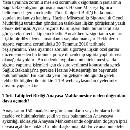
Yasa uyarınca zorunlu mesleki sorumluluk sigortasının şartlarının
Sağlık Bakanlığının görüşü alınarak Hazine Müsteşarlığınca
belirlenmesi gerekmektedir. Türk Tabipleri Birliği bu konuda
yapılan toplantıya katılmış, Hazine Müsteşarlığı Sigortacılık Genel
Müdürlüğü tarafından gönderilen taslaklara ilişkin görüşlerini yazılı
olarak iletmiştir. Ayrıca Sigorta Kuruluşları dahil bütün taraflarla
görüşerek süreci takip etmektedir. Ancak henüz sigortanın şartlarına
ilişkin bir düzenleme tamamlanıp yayınlanmamıştır. Hekimlerin
sigorta yaptırma zorunluluğu 30 Temmuz 2010 tarihinde
başlayacaktır. Yasa uyarınca zorunlu sigortaya ilişkin özel şartlar
düzenlenmeden bu konuda poliçe düzenlenip sigorta yaptırılması
olanağı da yoktur. Bu nedenle uygulamanın ertelenmesi ya da
sigorta yaptırma işlemleri için ek süre verilmesi konusunda gerek
Sağlık Bakanlığı’na gerekse Hazine Müsteşarlığı’na başvuruda
bulunulmuştur. Bu konuda yeni bir gelişme olduğunda gerekli
rehberlik bilgileri ile birlikte TTB web sayfasından üyelerimize
duyuru yapılacaktır.
Türk Tabipleri Birliği Anayasa Mahkemesine neden doğrudan
dava açmadı?
Anayasanın 150. maddesine göre kanunların veya bunların belirli
madde ve hükümlerinin şekil ve esas bakımından Anayasaya
aykırılığı iddiasıyla Anayasa Mahkemesinde doğrudan doğruya iptal
davası açabilme hakkı, Cumhurbaşkanına, iktidar ve ana muhalefet