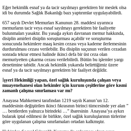
Eğer hekimlik esnaf ya da tacir sayılmayı gerektiren bir meslek olsa
idi bu durumda Sağlık Bakanlığı bazı yaptırımlar uygulayabilirdi.
657 sayılı Devlet Memurları Kanunun 28. maddesi uyarınca
memurların tacir veya esnaf sayılmayı gerektiren bir faaliyette
bulunmaları yasaktır. Bu yasağa aykırı davranan memur hakkında,
disiplin amirleri disiplin soruşturması açabilir ve soruşturma
sonucunda hekimlere maaş kesim cezası veya kademe ilerlemesinin
durdurulması cezası verilebilir. Bu disiplin suçunun verilen cezadan
sonrada tekrar etmesi halinde ikinci defa bir üst ceza olan
memuriyetten çıkarma cezası verilebilirdi. Bütün bu işlemler yargı
denetimine tabidir. Ancak hekimlik yukarıda belirttiğimiz üzere
esnaf ya da tacir sayılmayı gerektiren bir faaliyet değildir.
İ
şyeri Hekimliği yapan, özel sağlık kuruluşunda çalışan veya
muayenehanesi olan hekimler için kurum çeşitlerine göre kısmi
zamanlı çalışma sınırlaması var mı?
Anayasa Mahkemesi tarafından 1219 sayılı Kanun’un 12.
maddesinin değiştirilen ikinci fıkrasının birinci tümcesinde yer alan ”
… bentlerden yalnızca birindeki …” ibaresinin Anayasa’ya aykırı
bularak iptal edilmesi ile birlikte, özel sağlık kuruluşlarının türlerine
göre uygulanan çalışma sınırlamaları ortadan kalkmıştır.