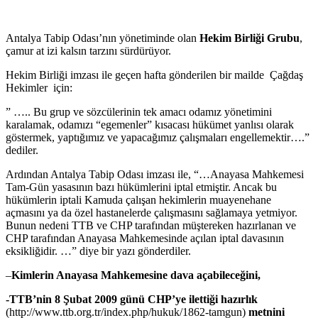
Antalya Tabip Odası’nın yönetiminde olan
Hekim Birliği Grubu
,
çamur at izi kalsın tarzını sürdürüyor.
Hekim Birliği imzası ile geçen hafta gönderilen bir mailde Çağdaş
Hekimler için:
” ….. Bu grup ve sözcülerinin tek amacı odamız yönetimini
karalamak, odamızı “egemenler” kısacası hükümet yanlısı olarak
göstermek, yaptığımız ve yapacağımız çalışmaları engellemektir….”
dediler.
Ardından Antalya Tabip Odası imzası ile, “…Anayasa Mahkemesi
Tam-Gün yasasının bazı hükümlerini iptal etmiştir. Ancak bu
hükümlerin iptali Kamuda çalışan hekimlerin muayenehane
açmasını ya da özel hastanelerde çalışmasını sağlamaya yetmiyor.
Bunun nedeni TTB ve CHP tarafından müştereken hazırlanan ve
CHP tarafından Anayasa Mahkemesinde açılan iptal davasının
eksikliğidir. …” diye bir yazı gönderdiler.
–
Kimlerin Anayasa Mahkemesine dava açabileceğini,
-TTB’nin 8 Şubat 2009 günü CHP’ye ilettiği hazırlık
(http://www.ttb.org.tr/index.php/hukuk/1862-tamgun)
metnini