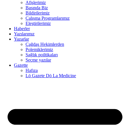
Afişlerimiz
Basında Biz
ink panel
Bildirilerimiz
Çalışma Programlarımız
ink panel
Eleştirilerimiz
Haberler
ink panel
Yazılarımız
ink
Yazarlar
Çağdaş Hekimlerden
ink panel
Polemiklerimiz
Sağlık poiltikaları
ink panel
Seçme yazılar
Gazette
ink panel
Hafıza
Lö Gazete Dö La Medicine
ink panel
ink panel
ink panel
ink panel
ink panel
ink panel