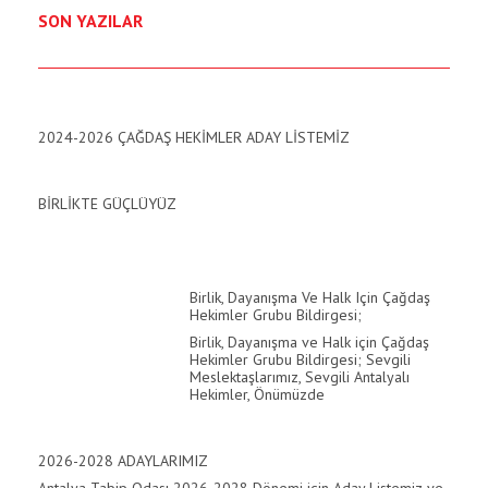
SON YAZILAR
klink
klink Panel
klink
2024-2026 ÇAĞDAŞ HEKİMLER ADAY LİSTEMİZ
klink Panel
BİRLİKTE GÜÇLÜYÜZ
al oku
klink Panel
Birlik, Dayanışma Ve Halk Için Çağdaş
klink Panel
Hekimler Grubu Bildirgesi;
Birlik, Dayanışma ve Halk için Çağdaş
klink panel
Hekimler Grubu Bildirgesi; Sevgili
Meslektaşlarımız, Sevgili Antalyalı
al Oku
Hekimler, Önümüzde
klink
2026-2028 ADAYLARIMIZ
klink panel