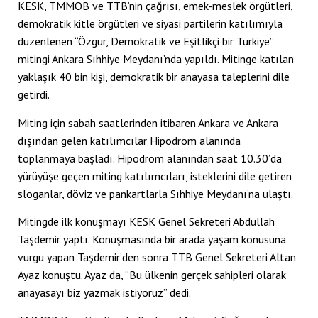
klink satın al
KESK, TMMOB ve TTB’nin çağrısı, emek-meslek örgütleri,
demokratik kitle örgütleri ve siyasi partilerin katılımıyla
klink satın al
düzenlenen “Özgür, Demokratik ve Eşitlikçi bir Türkiye”
mitingi Ankara Sıhhiye Meydanı’nda yapıldı. Mitinge katılan
klink panel
yaklaşık 40 bin kişi, demokratik bir anayasa taleplerini dile
klink panel
getirdi.
klink panel
Miting için sabah saatlerinden itibaren Ankara ve Ankara
dışından gelen katılımcılar Hipodrom alanında
klink panel
toplanmaya başladı. Hipodrom alanından saat 10.30’da
yürüyüşe geçen miting katılımcıları, isteklerini dile getiren
klink panel
sloganlar, döviz ve pankartlarla Sıhhiye Meydanı’na ulaştı.
klink panel
Mitingde ilk konuşmayı KESK Genel Sekreteri Abdullah
klink panel
Taşdemir yaptı. Konuşmasında bir arada yaşam konusuna
vurgu yapan Taşdemir’den sonra TTB Genel Sekreteri Altan
klink panel
Ayaz konuştu. Ayaz da, “Bu ülkenin gerçek sahipleri olarak
klink panel
anayasayı biz yazmak istiyoruz” dedi.