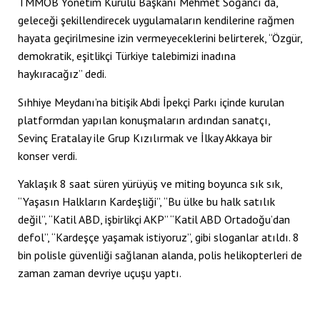
klink panel
TMMOB Yönetim Kurulu Başkanı Mehmet Soğancı da,
geleceği şekillendirecek uygulamaların kendilerine rağmen
klink panel
hayata geçirilmesine izin vermeyeceklerini belirterek, “Özgür,
demokratik, eşitlikçi Türkiye talebimizi inadına
klink panel
haykıracağız” dedi.
klink panel
Sıhhiye Meydanı’na bitişik Abdi İpekçi Parkı içinde kurulan
klink panel
platformdan yapılan konuşmaların ardından sanatçı,
Sevinç Eratalay ile Grup Kızılırmak ve İlkay Akkaya bir
klink panel
konser verdi.
klink panel
Yaklaşık 8 saat süren yürüyüş ve miting boyunca sık sık,
“Yaşasın Halkların Kardeşliği”, “Bu ülke bu halk satılık
klink panel
değil”, “Katil ABD, işbirlikçi AKP” “Katil ABD Ortadoğu’dan
klink panel
defol”, “Kardeşçe yaşamak istiyoruz”, gibi sloganlar atıldı. 8
bin polisle güvenliği sağlanan alanda, polis helikopterleri de
klink panel
zaman zaman devriye uçuşu yaptı.
klink panel
uminati