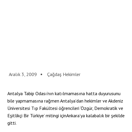
klink panel
klink panel
klink panel
klink panel
klink panel
klink panel
Aralık 3, 2009
Çağdaş Hekimler
klink panel
klink panel
Antalya Tabip Odası’nın katılmamasına hatta duyurusunu
klink panel
bile yapmamasına rağmen Antalya’dan hekimler ve Akdeniz
Üniversitesi Tıp Fakültesi öğrencileri ‘Özgür, Demokratik ve
klink panel
Eşitlikçi Bir Türkiye’ mitingi içinAnkara’ya kalabalık bir şekilde
klink panel
gitti.