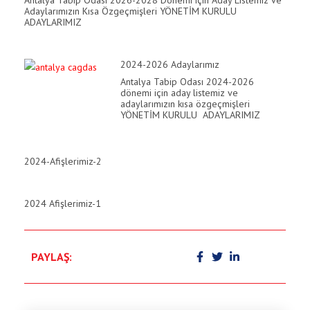
Antalya Tabip Odası 2026-2028 Dönemi için Aday Listemiz ve
Adaylarımızın Kısa Özgeçmişleri YÖNETİM KURULU
ADAYLARIMIZ
klink panel
klink panel
2024-2026 Adaylarımız
klink Panel
Antalya Tabip Odası 2024-2026
dönemi için aday listemiz ve
adaylarımızın kısa özgeçmişleri
klink
YÖNETİM KURULU ADAYLARIMIZ
klink
2024-Afişlerimiz-2
klink
klink panel
2024 Afişlerimiz-1
klink panel
klink
PAYLAŞ:
klink
 Hacklink