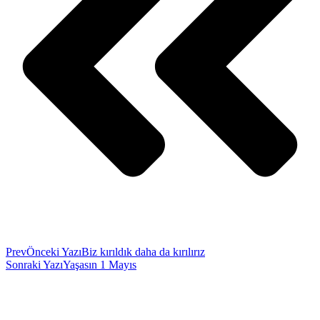
Prev
Önceki Yazı
Biz kırıldık daha da kırılırız
Sonraki Yazı
Yaşasın 1 Mayıs