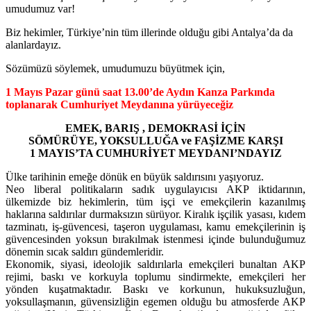
umudumuz var!
Biz hekimler, Türkiye’nin tüm illerinde olduğu gibi Antalya’da da
alanlardayız.
Sözümüzü söylemek, umudumuzu büyütmek için,
1 Mayıs Pazar günü saat 13.00’de Aydın Kanza Parkında
toplanarak Cumhuriyet Meydanına yürüyeceğiz
EMEK, BARIŞ , DEMOKRASİ İÇİN
SÖMÜRÜYE, YOKSULLUĞA ve FAŞİZME KARŞI
1 MAYIS’TA CUMHURİYET MEYDANI’NDAYIZ
Ülke tarihinin emeğe dönük en büyük saldırısını yaşıyoruz.
Neo liberal politikaların sadık uygulayıcısı AKP iktidarının,
ülkemizde biz hekimlerin, tüm işçi ve emekçilerin kazanılmış
haklarına saldırılar durmaksızın sürüyor. Kiralık işçilik yasası, kıdem
tazminatı, iş-güvencesi, taşeron uygulaması, kamu emekçilerinin iş
güvencesinden yoksun bırakılmak istenmesi içinde bulunduğumuz
dönemin sıcak saldırı gündemleridir.
Ekonomik, siyasi, ideolojik saldırılarla emekçileri bunaltan AKP
rejimi, baskı ve korkuyla toplumu sindirmekte, emekçileri her
yönden kuşatmaktadır. Baskı ve korkunun, hukuksuzluğun,
yoksullaşmanın, güvensizliğin egemen olduğu bu atmosferde AKP