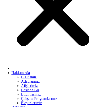
ya escort bayan
link panel
link panel
ink giriş
et
per view
o
casino
sino
Hakkımızda
Biz Kimiz
et
Adaylarımız
Afişlerimiz
bom
Basında Biz
ing Forum
Bildirilerimiz
Çalışma Programlarımız
s escort
Eleştirilerimiz