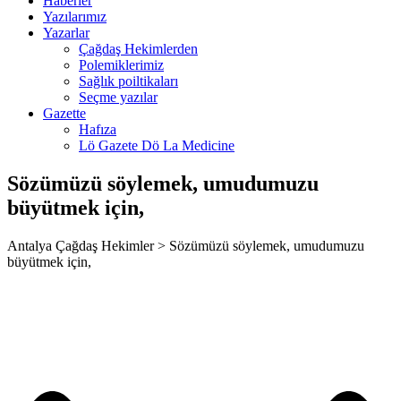
Haberler
rk giriş
Yazılarımız
Yazarlar
ca escort
Çağdaş Hekimlerden
Polemiklerimiz
bahis
Sağlık poiltikaları
Seçme yazılar
anbet
Gazette
Hafıza
anbet
Lö Gazete Dö La Medicine
anbet giriş
Sözümüzü söylemek, umudumuzu
t
büyütmek için,
et
Antalya Çağdaş Hekimler > Sözümüzü söylemek, umudumuzu
anbet giriş
büyütmek için,
al
ark
et giriş
sino