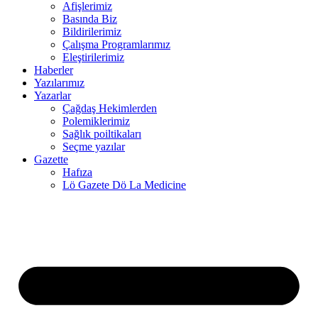
Afişlerimiz
Basında Biz
link panel
Bildirilerimiz
Çalışma Programlarımız
link panel
Eleştirilerimiz
Haberler
link panel
Yazılarımız
link
Yazarlar
Çağdaş Hekimlerden
link panel
Polemiklerimiz
Sağlık poiltikaları
link panel
Seçme yazılar
Gazette
link panel
Hafıza
Lö Gazete Dö La Medicine
link panel
link panel
link panel
link panel
link panel
link panel