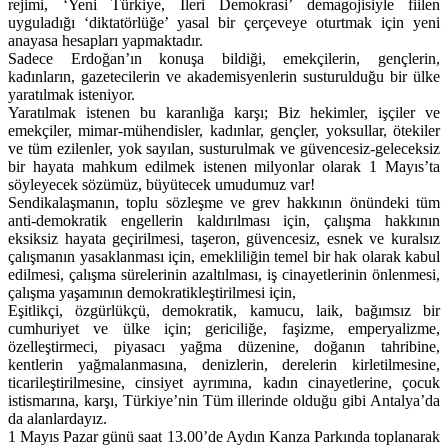
rejimi, ‘Yeni Türkiye, İleri Demokrasi’ demagojisiyle fiilen
uyguladığı ‘diktatörlüğe’ yasal bir çerçeveye oturtmak için yeni
anayasa hesapları yapmaktadır.
Sadece Erdoğan’ın konuşa bildiği, emekçilerin, gençlerin,
kadınların, gazetecilerin ve akademisyenlerin susturulduğu bir ülke
yaratılmak isteniyor.
Yaratılmak istenen bu karanlığa karşı; Biz hekimler, işçiler ve
emekçiler, mimar-mühendisler, kadınlar, gençler, yoksullar, ötekiler
ve tüm ezilenler, yok sayılan, susturulmak ve güvencesiz-geleceksiz
bir hayata mahkum edilmek istenen milyonlar olarak 1 Mayıs’ta
söyleyecek sözümüz, büyütecek umudumuz var!
Sendikalaşmanın, toplu sözleşme ve grev hakkının önündeki tüm
anti-demokratik engellerin kaldırılması için, çalışma hakkının
eksiksiz hayata geçirilmesi, taşeron, güvencesiz, esnek ve kuralsız
çalışmanın yasaklanması için, emekliliğin temel bir hak olarak kabul
edilmesi, çalışma sürelerinin azaltılması, iş cinayetlerinin önlenmesi,
çalışma yaşamının demokratikleştirilmesi için,
Eşitlikçi, özgürlükçü, demokratik, kamucu, laik, bağımsız bir
cumhuriyet ve ülke için; gericiliğe, faşizme, emperyalizme,
özelleştirmeci, piyasacı yağma düzenine, doğanın tahribine,
kentlerin yağmalanmasına, denizlerin, derelerin kirletilmesine,
ticarileştirilmesine, cinsiyet ayrımına, kadın cinayetlerine, çocuk
istismarına, karşı, Türkiye’nin Tüm illerinde olduğu gibi Antalya’da
da alanlardayız.
1 Mayıs Pazar günü saat 13.00’de Aydın Kanza Parkında toplanarak