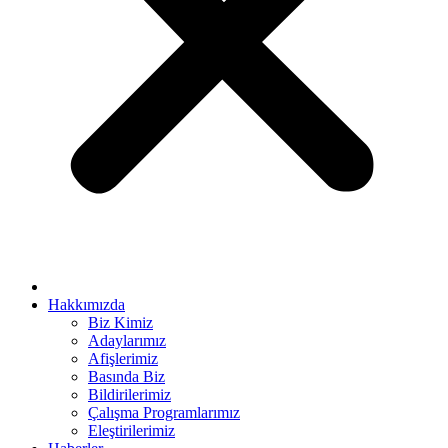
ya escort bayan
ink panel
ink panel
ink giriş
er view
o
et
sino
et
Hakkımızda
Biz Kimiz
anbet
Adaylarımız
Afişlerimiz
ing Forum
Basında Biz
s escort
Bildirilerimiz
Çalışma Programlarımız
t giriş
Eleştirilerimiz