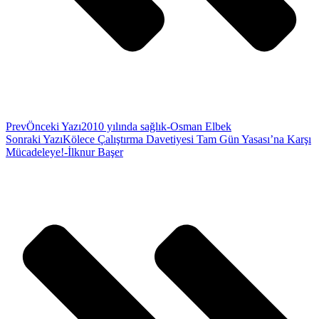
Prev
Önceki Yazı
2010 yılında sağlık-Osman Elbek
Sonraki Yazı
Kölece Çalıştırma Davetiyesi Tam Gün Yasası’na Karşı
Mücadeleye!-İlknur Başer