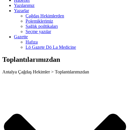
Haberler
ca escort
Yazılarımız
Yazarlar
bahis
Çağdaş Hekimlerden
Polemiklerimiz
anbet
Sağlık poiltikaları
Seçme yazılar
et
Gazette
Hafıza
anbet giriş
Lö Gazete Dö La Medicine
t
Toplantılarımızdan
et
Antalya Çağdaş Hekimler > Toplantılarımızdan
ahis giriş
et
et
anbet giriş
sino
dpashabet