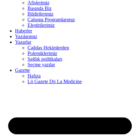
Afişlerimiz
Basında Biz
ink panel
Bildirilerimiz
Çalışma Programlarımız
ink panel
Eleştirilerimiz
Haberler
ink panel
Yazılarımız
link
Yazarlar
Çağdaş Hekimlerden
ink panel
Polemiklerimiz
Sağlık poiltikaları
ink panel
Seçme yazılar
Gazette
ink panel
Hafıza
Lö Gazete Dö La Medicine
ink panel
ink panel
ink panel
ink panel
ink panel
ink panel