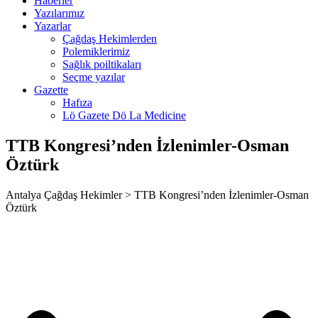
Haberler
t
Yazılarımız
Yazarlar
Çağdaş Hekimlerden
Polemiklerimiz
Sağlık poiltikaları
Seçme yazılar
Gazette
Hafıza
iş
Lö Gazete Dö La Medicine
TTB Kongresi’nden İzlenimler-Osman
Öztürk
iş
Antalya Çağdaş Hekimler > TTB Kongresi’nden İzlenimler-Osman
Öztürk
iş
t