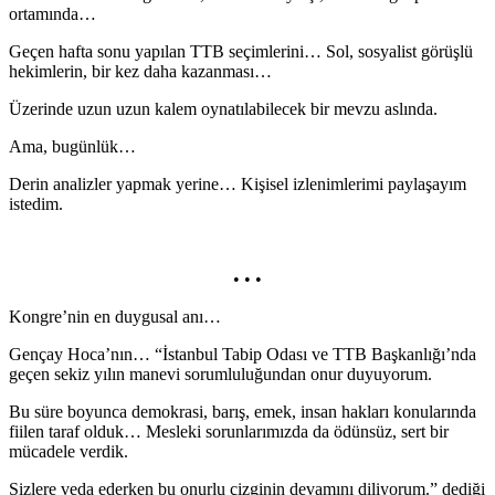
ortamında…
Geçen hafta sonu yapılan TTB seçimlerini… Sol, sosyalist görüşlü
hekimlerin, bir kez daha kazanması…
Üzerinde uzun uzun kalem oynatılabilecek bir mevzu aslında.
Ama, bugünlük…
Derin analizler yapmak yerine… Kişisel izlenimlerimi paylaşayım
istedim.
• • •
Kongre’nin en duygusal anı…
Gençay Hoca’nın… “İstanbul Tabip Odası ve TTB Başkanlığı’nda
geçen sekiz yılın manevi sorumluluğundan onur duyuyorum.
Bu süre boyunca demokrasi, barış, emek, insan hakları konularında
fiilen taraf olduk… Mesleki sorunlarımızda da ödünsüz, sert bir
mücadele verdik.
Sizlere veda ederken bu onurlu çizginin devamını diliyorum.” dediği