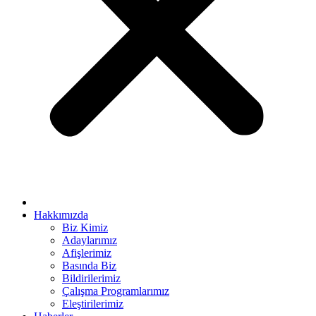
t bayan
el
el
ş
Hakkımızda
Biz Kimiz
Adaylarımız
Afişlerimiz
um
Basında Biz
Bildirilerimiz
Çalışma Programlarımız
Eleştirilerimiz