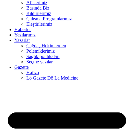
Afişlerimiz
Basında Biz
el
Bildirilerimiz
Çalışma Programlarımız
el
Eleştirilerimiz
Haberler
el
Yazılarımız
Yazarlar
Çağdaş Hekimlerden
el
Polemiklerimiz
Sağlık poiltikaları
el
Seçme yazılar
Gazette
el
Hafıza
Lö Gazete Dö La Medicine
el
el
el
el
el
el