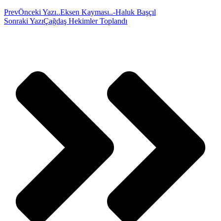
Prev
Önceki Yazı
..Eksen Kayması..-Haluk Başçıl
Sonraki Yazı
Çağdaş Hekimler Toplandı