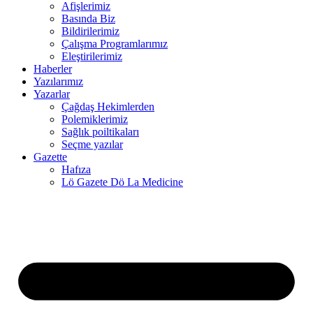
Afişlerimiz
Basında Biz
 panel
Bildirilerimiz
Çalışma Programlarımız
 panel
Eleştirilerimiz
Haberler
 panel
Yazılarımız
Yazarlar
Çağdaş Hekimlerden
 panel
Polemiklerimiz
Sağlık poiltikaları
 panel
Seçme yazılar
Gazette
 panel
Hafıza
Lö Gazete Dö La Medicine
 panel
 panel
 panel
 panel
 panel
 panel