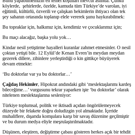
Bunu yapabilmemizin en temel koşulları mevcut aslında. Çünkü
köylerde, şehirlerde, özelde, kamuda tüm Türkiye’de varolan, iyi
eğitimli, kültürlü, özverili ve çalışkan hekimlerin ihtiyacı olan tek
şey sahanın ortasında toplanıp elele vererek şunu haykırabilmek:
Bu topraklar için, halkımız için, kendimiz ve çocuklarımız için;
Bu maçı alacağız, başka yolu yok…
Kindar nesil yetiştirme hayalleri kuranlar zahmet etmesinler. O nesil
çoktan yetişti bile. 12 Eylül’de Kenan Evren’in meydan meydan
gezerek dillere, zihinlere yerleştirdiği o kin gittikçe büyüyerek
devam etmekte:
‘Bu doktorlar var ya bu doktorlar…’
Çağdaş Hekimler
, Hipokrat andındaki gibi ‘meslektaşlarımı kardeş
bileceğime…’ vurgusunu tekrar yaparken işte ‘bu doktorlar’ olarak
nitelenen meslektaşlarına sesleniyor:
Türkiye toplumsal, politik ve iktisadi açıdan öngörülemeyecek
düzeyde bir felakete doğru doludizgin yol almaktadır. İçeride
muhaliflere, dışarıda komşulara karşı bir savaş düzenine geçilmiştir
ve bu durum medya eliyle meşrulaştırılmaktadır.
Düşünen, eleştiren, değiştirme çabası gösteren herkes açık bir tehdit