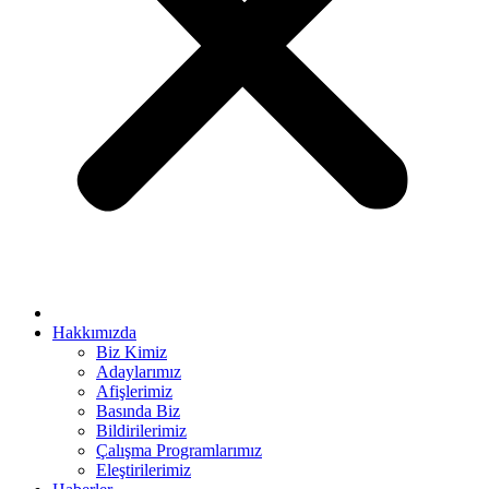
scort bayan
 panel
 panel
giriş
view
Hakkımızda
Biz Kimiz
et
Adaylarımız
Afişlerimiz
 Forum
Basında Biz
ort
Bildirilerimiz
Çalışma Programlarımız
riş
Eleştirilerimiz