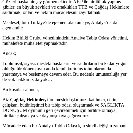
Gözleri başka bir şey görmemektedir. AKP ile bir ittifak yapmış
gibiler; en büyük zevkleri ve ortaklıkları TTB ve Çağdaş Hekimlere
saldırmak, onları ve hekim mücadelesini zayıflatmak.
Maalesef, tüm Türkiye’de egemen olan anlayış Antalya’da da
egemendir:
Hekim Birliği Grubu yönetimindeki Antalya Tabip Odası yönetimi,
muhalefete muhalefet yapmaktadır.
Ancak;
Toplumsal, siyasi, mesleki baskıların ve saldırıların bu kadar yoğun
olduğu bir dönem aynı anda kendi kurtuluş tohumlarını da
yaratmaya ve beslemeye devam eder. Bu nedenle umutsuzluğa yer
de yok hakkımız da yok…
Bu koşullar altında;
Biz
Çağdaş Hekimler,
tüm meslektaşlarımızı katılımcı, etkin,
çalışkan, bütünleştirici bir tabip odası oluşturmak ve SAĞLIKTA
DÖNÜŞÜM oyununu geri çevirebilmek için birlikte olmaya,
birlikte çalışmaya ve dayanışmaya çağırıyoruz.
Mücadele eden bir Antalya Tabip Odası için şimdi değişim zamanı.