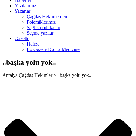
Haberler
scort
Yazılarımız
Yazarlar
s
Çağdaş Hekimlerden
Polemiklerimiz
et
Sağlık poiltikaları
Seçme yazılar
Gazette
Hafıza
t giriş
Lö Gazete Dö La Medicine
..başka yolu yok..
Antalya Çağdaş Hekimler > ..başka yolu yok..
 giriş
t giriş
habet