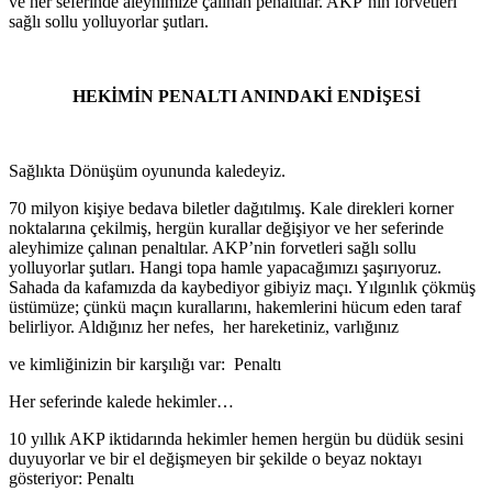
ve her seferinde aleyhimize çalınan penaltılar. AKP’nin forvetleri
sağlı sollu yolluyorlar şutları.
HEKİMİN PENALTI ANINDAKİ ENDİŞESİ
Sağlıkta Dönüşüm oyununda kaledeyiz.
70 milyon kişiye bedava biletler dağıtılmış. Kale direkleri korner
noktalarına çekilmiş, hergün kurallar değişiyor ve her seferinde
aleyhimize çalınan penaltılar. AKP’nin forvetleri sağlı sollu
yolluyorlar şutları. Hangi topa hamle yapacağımızı şaşırıyoruz.
Sahada da kafamızda da kaybediyor gibiyiz maçı. Yılgınlık çökmüş
üstümüze; çünkü maçın kurallarını, hakemlerini hücum eden taraf
belirliyor. Aldığınız her nefes, her hareketiniz, varlığınız
ve kimliğinizin bir karşılığı var: Penaltı
Her seferinde kalede hekimler…
10 yıllık AKP iktidarında hekimler hemen hergün bu düdük sesini
duyuyorlar ve bir el değişmeyen bir şekilde o beyaz noktayı
gösteriyor: Penaltı