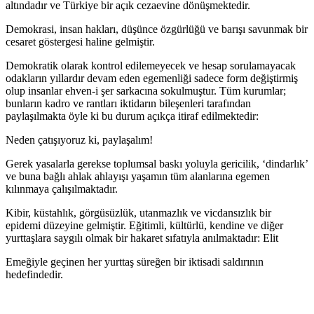
altındadır ve Türkiye bir açık cezaevine dönüşmektedir.
Demokrasi, insan hakları, düşünce özgürlüğü ve barışı savunmak bir
cesaret göstergesi haline gelmiştir.
Demokratik olarak kontrol edilemeyecek ve hesap sorulamayacak
odakların yıllardır devam eden egemenliği sadece form değiştirmiş
olup insanlar ehven-i şer sarkacına sokulmuştur. Tüm kurumlar;
bunların kadro ve rantları iktidarın bileşenleri tarafından
paylaşılmakta öyle ki bu durum açıkça itiraf edilmektedir:
Neden çatışıyoruz ki, paylaşalım!
Gerek yasalarla gerekse toplumsal baskı yoluyla gericilik, ‘dindarlık’
ve buna bağlı ahlak ahlayışı yaşamın tüm alanlarına egemen
kılınmaya çalışılmaktadır.
Kibir, küstahlık, görgüsüzlük, utanmazlık ve vicdansızlık bir
epidemi düzeyine gelmiştir. Eğitimli, kültürlü, kendine ve diğer
yurttaşlara saygılı olmak bir hakaret sıfatıyla anılmaktadır: Elit
Emeğiyle geçinen her yurttaş süreğen bir iktisadi saldırının
hedefindedir.