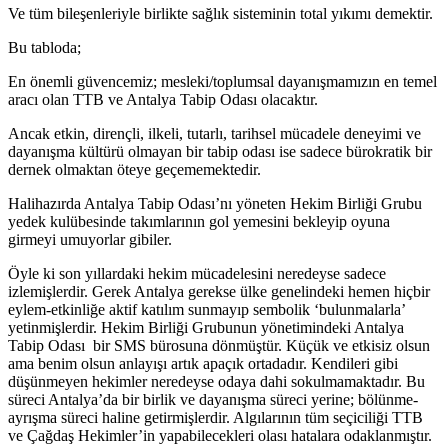
Ve tüm bileşenleriyle birlikte sağlık sisteminin total yıkımı demektir.
Bu tabloda;
En önemli güvencemiz; mesleki/toplumsal dayanışmamızın en temel
aracı olan TTB ve Antalya Tabip Odası olacaktır.
Ancak etkin, dirençli, ilkeli, tutarlı, tarihsel mücadele deneyimi ve
dayanışma kültürü olmayan bir tabip odası ise sadece bürokratik bir
dernek olmaktan öteye geçememektedir.
Halihazırda Antalya Tabip Odası’nı yöneten Hekim Birliği Grubu
yedek kulübesinde takımlarının gol yemesini bekleyip oyuna
girmeyi umuyorlar gibiler.
Öyle ki son yıllardaki hekim mücadelesini neredeyse sadece
izlemişlerdir. Gerek Antalya gerekse ülke genelindeki hemen hiçbir
eylem-etkinliğe aktif katılım sunmayıp sembolik ‘bulunmalarla’
yetinmişlerdir. Hekim Birliği Grubunun yönetimindeki Antalya
Tabip Odası bir SMS bürosuna dönmüştür. Küçük ve etkisiz olsun
ama benim olsun anlayışı artık apaçık ortadadır. Kendileri gibi
düşünmeyen hekimler neredeyse odaya dahi sokulmamaktadır. Bu
süreci Antalya’da bir birlik ve dayanışma süreci yerine; bölünme-
ayrışma süreci haline getirmişlerdir. Algılarının tüm seçiciliği TTB
ve Çağdaş Hekimler’in yapabilecekleri olası hatalara odaklanmıştır.